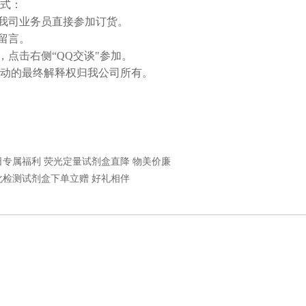
式：
系我司业务员直接参加订货。
线留言。
询，点击右侧“QQ交谈"参加。
活动的最终解释权归我公司所有。
日专属福利 荧光定量试剂盒直降 物美价廉
化检测试剂盒下单立赠 好礼相伴