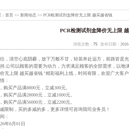
置：
首页
>>
新闻动态
>> PCR检测试剂盒降价无上限 越买越省钱
PCR检测试剂盒降价无上限 
浏览次数：
75
发布日期：
2026
往，清空心底阴霾，放下万般不甘，轻装奔赴远方，前路皆是光
持,公司以顾客的需要为动力，力求满足顾客的全部需求，以饱满
价无上限 越买越省钱 "精彩福利上线，时间有限，欢迎广大客
情：
，购买产品满8800元，立减300元。
，购买产品满28000元，立减1000元。
，购买产品满56000元，立减2200元。
i高满减限制，买的多减的多，更多详情可咨询我司业务员！
间：
26年6月01日