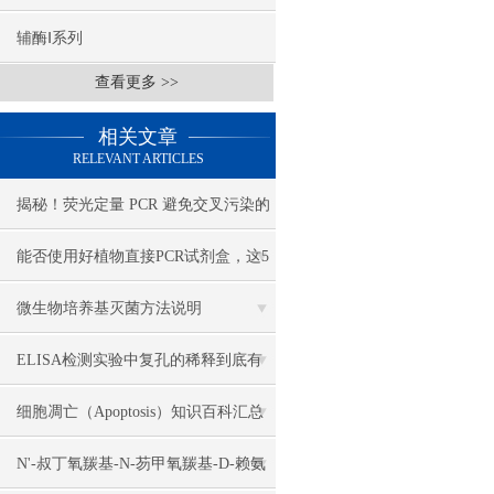
辅酶Ⅰ系列
查看更多 >>
相关文章
RELEVANT ARTICLES
揭秘！荧光定量 PCR 避免交叉污染的
关键策略
能否使用好植物直接PCR试剂盒，这5
个事项是关键
微生物培养基灭菌方法说明
ELISA检测实验中复孔的稀释到底有
多关键
细胞凋亡（Apoptosis）知识百科汇总
N'-叔丁氧羰基-N-芴甲氧羰基-D-赖氨