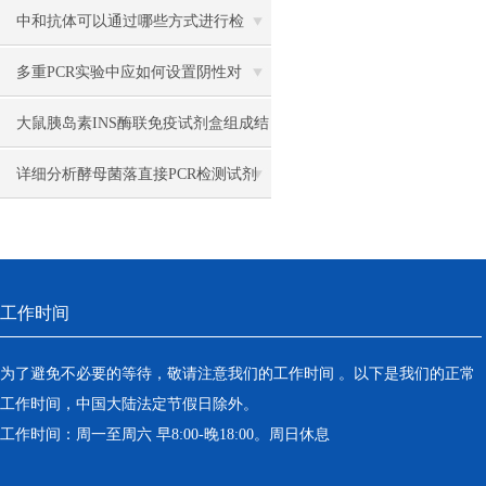
酸五氟苯基酯
中和抗体可以通过哪些方式进行检
测？
多重PCR实验中应如何设置阴性对
照？
大鼠胰岛素INS酶联免疫试剂盒组成结
构
详细分析酵母菌落直接PCR检测试剂
盒的优势和操作步骤
工作时间
为了避免不必要的等待，敬请注意我们的工作时间 。以下是我们的正常
工作时间，中国大陆法定节假日除外。
工作时间：周一至周六 早8:00-晚18:00。周日休息