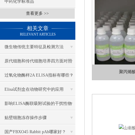
中药化学标准品
查看更多 >>
相关文章
RELEVANT ARTICLES
微生物传统主要特征及检测方法
原代细胞和传代细胞培养四方面对照
聚丙烯酸
比较
过氧化物酶样2A ELISA指标有哪些？
Elisa试剂盒在动物研究中的应用
影响ELISA酶联吸附试验的干扰性物
质讲解
贴壁细胞冻存操作步骤
国产FBXO45 Rabbit pAb哪家好？