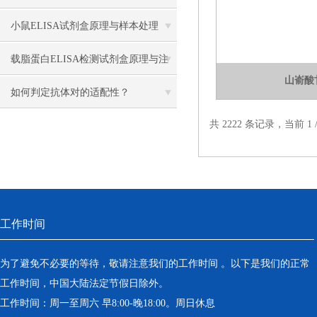
小鼠ELISA试剂盒原理与样本处理
载脂蛋白ELISA检测试剂盒原理与注
山嵛酸
意事项
如何判定抗体对的适配性？
共 2222 条记录，当前 1
工作时间
为了避免不必要的等待，敬请注意我们的工作时间 。以下是我们的正常
工作时间，中国大陆法定节假日除外。
工作时间：周一至周六 早8:00-晚18:00。周日休息