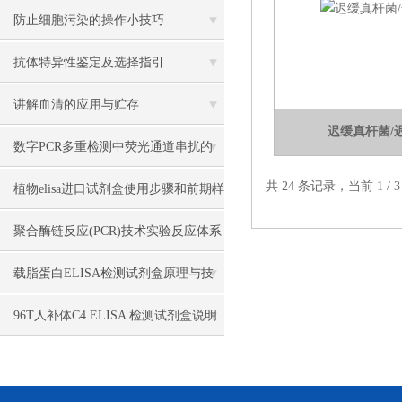
防止细胞污染的操作小技巧
抗体特异性鉴定及选择指引
讲解血清的应用与贮存
迟缓真杆菌/
数字PCR多重检测中荧光通道串扰的
共 24 条记录，当前 1 /
常见问题梳理与核心技术难点解析
植物elisa进口试剂盒使用步骤和前期样
本要求说明
聚合酶链反应(PCR)技术实验反应体系
各组份解析
载脂蛋白ELISA检测试剂盒原理与技
术方法？
96T人补体C4 ELISA 检测试剂盒说明
书