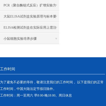
要求
PCR（聚合酶链式反应）扩增实验方
法详述
大鼠ELISA试剂盒实验原理与标本要
求
ELISA检测试剂盒在实际应用上需注
意哪些事项？
小鼠细胞实验培养步骤
工作时间
为了避免不必要的等待，敬请注意我们的工作时间 。以下是我们的正常
工作时间，中国大陆法定节假日除外。
工作时间：周一至周六 早8:00-晚18:00。周日休息