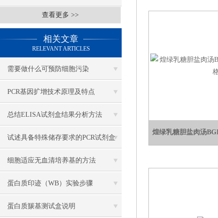
查看更多 >>
相关文章
RELEVANT ARTICLES
需要做什么可预防细胞污染
PCR基因扩增技术原理及特点
总结ELISA试剂盒结果分析方法
煌绿乳糖胆盐肉汤BG
试述具备特殊储存要求的PCR试剂盒
类别
细胞适应无血清培养基的方法
蛋白质印迹（WB）实验步骤
蛋白质羰基测试盒说明