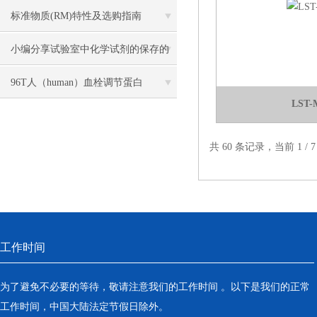
标准物质​(RM)特性及选购指南
小编分享试验室中化学试剂的保存的
方法
96T人（human）血栓调节蛋白
LST
（TM）ELISA 检测试剂盒说明书
共 60 条记录，当前 1 /
工作时间
为了避免不必要的等待，敬请注意我们的工作时间 。以下是我们的正常
工作时间，中国大陆法定节假日除外。