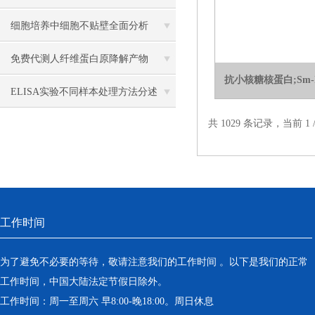
与标本处理方法
细胞培养中细胞不贴壁全面分析
免费代测人纤维蛋白原降解产物
抗小核糖核蛋白;Sm
ELISA 检测试剂盒的步骤
ELISA实验不同样本处理方法分述
共 1029 条记录，当前 1
工作时间
为了避免不必要的等待，敬请注意我们的工作时间 。以下是我们的正常
工作时间，中国大陆法定节假日除外。
工作时间：周一至周六 早8:00-晚18:00。周日休息