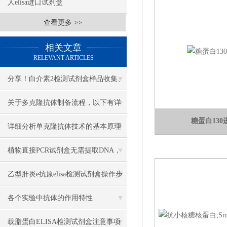
人elisa进口试剂盒
查看更多 >>
相关文章
RELEVANT ARTICLES
分享！白介素2检测试剂盒样品收集、
处理及保存方法
关于多克隆抗体制备流程，以下有详
糖蛋白13
细介绍
详细分析单克隆抗体技术的基本原理
植物直接PCR试剂盒无需提取DNA，
操作更方便
乙型肝炎e抗原elisa检测试剂盒操作步
骤
各个实验中抗体的作用特性
载脂蛋白ELISA检测试剂盒注意事项