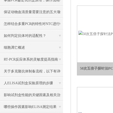
掌握PCR鉴定试剂盒原理，操作流程
更顺畅
保证动物血清质量需要注意的五大项
怎样结合多重PCR的特性对NTC进行
优化设置？
如何判定抗体对的适配性？
细胞凋亡概述
RT-PCR反应体系的灵敏度​提高指南
50次五倍子探针法P
关于多克隆抗体制备流程，以下有详
细介绍
人ELISA试剂盒实验原理的步骤
影响试剂盒性能的关键因素及相关注
意事项
哪些操作因素影响ELISA测定结果