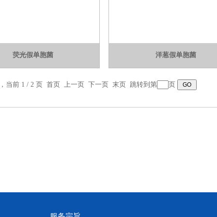
荧光假单胞菌
洋葱假单胞菌
录，当前 1 / 2 页 首页 上一页
下一页
末页
跳转到第
页
服务宗旨