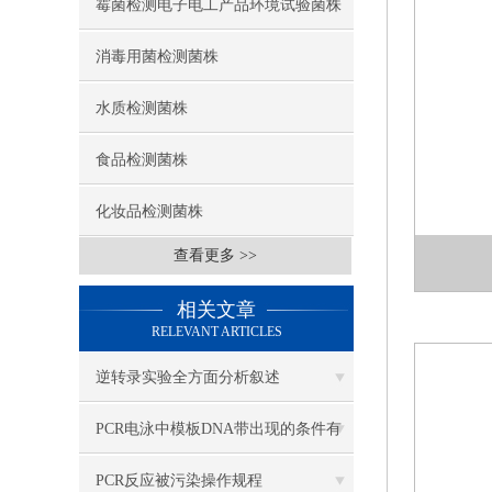
霉菌检测电子电工产品环境试验菌株
消毒用菌检测菌株
水质检测菌株
食品检测菌株
化妆品检测菌株
查看更多 >>
相关文章
RELEVANT ARTICLES
逆转录实验全方面分析叙述
PCR电泳中模板DNA带出现的条件有
哪些？
PCR反应被污染操作规程