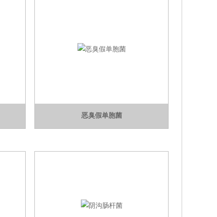
恶臭假单胞菌