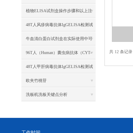
植物ELISA试剂盒操作步骤和以上注
意事项
48T人风疹病毒抗体IgGELISA检测试
剂盒的试验目的
牛血清白蛋白试剂盒在实际使用中可
共 12 条记
分为多种类型测定
96T人（Human）囊虫病抗体（CYT-
Ab）ELISA 检测试剂盒说明书
48T人甲肝病毒抗体IgGELISA检测试
剂盒的试验步骤
欧夹竹桃苷
洗板机洗板关键点分析
工作时间