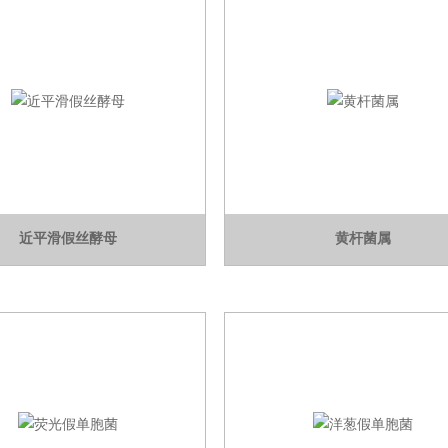
近平滑假丝酵母
黄杆菌属