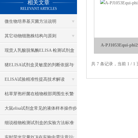
相关文章
RELEVANT ARTICLES
微生物培养基灭菌方法说明
其它动物细胞株结构与原则
A-PJ1053Equi-phi2
现货人乳酸脱氢酶ELISA 检测试剂盒
共 7 条记录，当前 1 /
猪ELISA试剂盒灵敏度的判断依据与
方法
ELISA试验精准性提高技术解读
枯草芽孢杆菌在植物根部周围生长繁
殖，会表现出哪些独特的特性
大鼠elisa试剂盒常见的液体样本操作步
骤
细说植物检测试剂盒的实验方法标准
实时荧光定量PCR在实验中需注意以