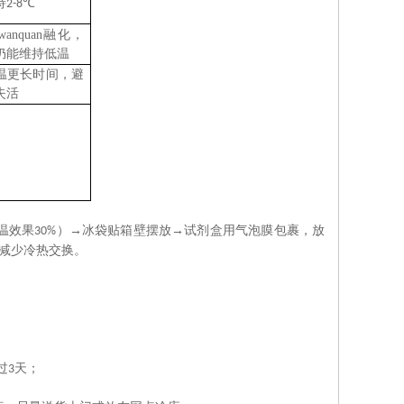
持
℃
2
-
8
anquan融化，
仍能维持低温
温更长时间，避
失活
温效果
）→冰袋贴箱壁摆放→试剂盒用气泡膜包裹，放
30%
减少冷热交换。
。
过
天；
3