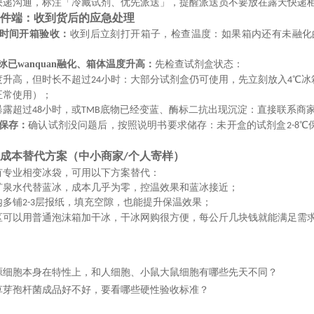
快递沟通，标注「冷藏试剂、优先派送」，提醒派送员不要放在露天快递
件端：收到货后的应急处理
时间开箱验收‌：
收到后立刻打开箱子，检查温度：如果箱内还有未融化
冰已
wanquan
融化、箱体温度升高‌：
先检查试剂盒状态：
度升高，但时长不超过
小时：大部分试剂盒仍可使用，先立刻放入
℃冰
24
4
正常使用）；
暴露超过
小时，或
底物已经变蓝、酶标二抗出现沉淀：直接联系商
48
TMB
保存
‌：
确认试剂没问题后，按照说明书要求储存：未开盒的试剂盒
℃
2-8
成本替代方案（中小商家
个人寄样）
/
有专业相变冰袋，可用以下方案替代：
矿泉水代替蓝冰，成本几乎为零，控温效果和蓝冰接近；
内多铺
层报纸，填充空隙，也能提升保温效果；
2-3
区可以用普通泡沫箱加干冰，干冰网购很方便，每公斤几块钱就能满足需
源细胞本身在特性上，和人细胞、小鼠大鼠细胞有哪些先天不同？
草芽孢杆菌成品好不好，要看哪些硬性验收标准？