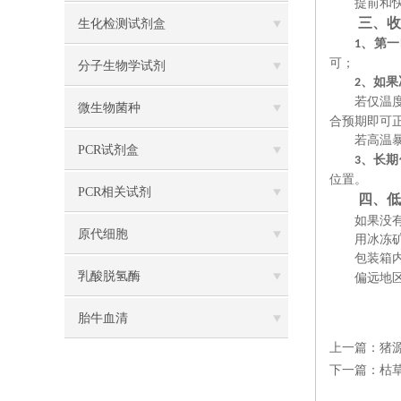
提前和
三、收
生化检测试剂盒
、第一
1
可；
分子生物学试剂
、如果
2
若仅温
微生物菌种
合预期即可
若高温
PCR试剂盒
、
长期
3
位置。
PCR相关试剂
四、低
如果没
原代细胞
用冰冻
包装箱
乳酸脱氢酶
偏远地
胎牛血清
上一篇：
猪
下一篇：
枯