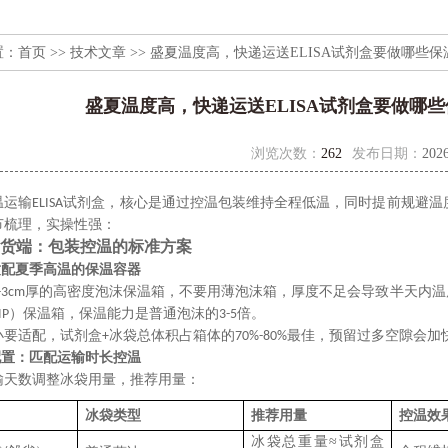
置：
首页
>>
技术文章
>> 盛夏温度高，快递运送ELISA试剂盒要做哪些
盛夏温度高，快递运送ELISA试剂盒要做哪
浏览次数：
262
发布日期：
2026
温运输
试剂盒，核心是‌通过控温包装维持全程低温，同时提前规避温
ELISA
节梳理，实操性强：
货端：包装控温的标准方案
适配夏季高温的保温容器
厚的高密度泡沫保温箱‌，不要用薄泡沫箱，厚度不足会导致半天内
-3cm
）保温箱‌，保温能力是普通泡沫的
倍。
IP
3-5
小要适配，试剂盒
冰袋总体积占箱体的
最佳，预留过多空隙会加
+
70%-80%
配置：匹配运输时长控温
输天数调整冰袋用量，推荐用量：
冰袋类型
推荐用量
控温效
冰袋总重量
≈试剂盒