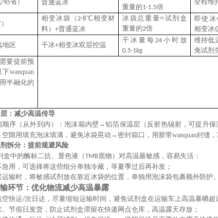
城
邻省）
全程维
/
普通蓝冰
重量的
倍
1
-
1.5
相变冰袋（
℃相变材
冰袋总重量
≈试剂盒
2
-
8
即使冰w
省）
重量的
倍
料）
普通蓝冰
2
相变冰
+
干冰量每
小时放
维持低
24
远地区
干冰
相变冰双层控温
+
免试剂
0.5
-
1kg
需要提前预
以下
wanquan
用半融化的
分层：减少高温传导
箱顺序（从外到内）：泡沫箱内壁
→铝箔保温层（反射热辐射，可提升保
→空隙用填充泡沫填满，避免冰袋晃动→密封箱口，用胶带
wanquan
封缝，
试剂拆分：提前规避风险
剂盒中的‌酶标二抗、显色液（
底物）‌对高温最敏感，容易失活：
TMB
不急用，可选择将这些组分单独冷藏，等夏季过后再补发；
起运输时，将敏感试剂放在靠近冰袋的位置，单独用泡沫袋包裹额外防护
输环节：优化物流减少高温暴露
‌航空快运
次日达‌，尽量缩短运输时间，避免试剂盒在运输车上高温暴晒超
/
末、节假日发货，防止试剂盒滞留在快递网点仓库，高温露天存放；