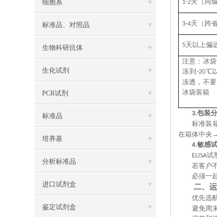
天（同
细胞系
1
-
2
天（跨
3
-
4
标准品、对照品
天以上偏
5
生物科研抗体
注意：冰袋
生化试剂
冻到
℃
-20
冻透，不要
冰袋装箱
PCR试剂
包装
3.
标准品
标准装
在箱体中央
培养基
敏感
4.
试
ELISA
分析标准品
若客户
必须一
进口试剂盒
二、运
优先选
鉴定试剂盒
避免周