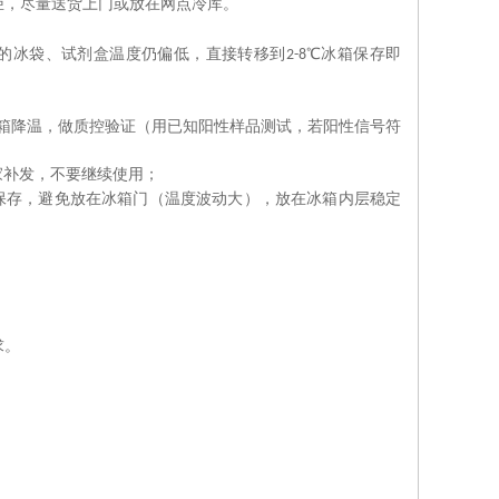
柜，尽量送货上门或放在网点冷库。
的冰袋、试剂盒温度仍偏低，直接转移到
℃冰箱保存即
2-8
箱降温，做质控验证（用已知阳性样品测试，若阳性信号符
家补发，不要继续使用；
保存，避免放在冰箱门（温度波动大），放在冰箱内层稳定
求。