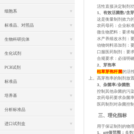
活性直接决定制剂
细胞系
、
有效活菌数
含芽
1
/
这是衡量制剂效力
标准品、对照品
农药母药：企业标
微生物肥料：要求
水产养殖改水剂：
生物科研抗体
动物饲料添加剂：
口服医药制剂：要
生化试剂
合规要求：必须明
、
芽孢率
2
PCR试剂
枯草芽孢杆菌
的活
上。高芽孢率的制剂放
标准品
、
杂菌率
杂菌数‌
3
/
控制其他杂菌的污
培养基
农药母药要求杂菌
医药制剂对杂菌控
分析标准品
三、理化指标
进口试剂盒
用于保证制剂的物
、
值范围‌：
多数
1
pH