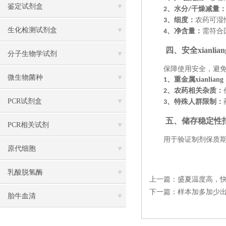
鉴定试剂盒
、
水分
干燥减量‌
2
/
、
细度
‌：
农药可湿
3
生化检测试剂盒
、
净含量
‌：
需符合
4
四、安全
xianlian
分子生物学试剂
保障使用安全，避
微生物菌种
、
重金属xianliang
1
、
农药相关杂质
‌：
2
PCR试剂盒
、
特殊人群限制
‌：
3
五、储存稳定性
PCR相关试剂
用于验证制剂保质
原代细胞
乳酸脱氢酶
上一篇：
盛夏温度高，快
下一篇：
样本加多加少
胎牛血清