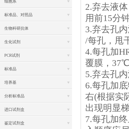
细胞系
2.弃去液体
标准品、对照品
用前15分
3.弃去孔内
生物科研抗体
/每孔，甩
生化试剂
4.每孔加HR
PCR试剂
覆膜，37
标准品
5.弃去孔
培养基
6.每孔加
右(根据实
分析标准品
出现明显梯
进口试剂盒
7.每孔加
鉴定试剂盒