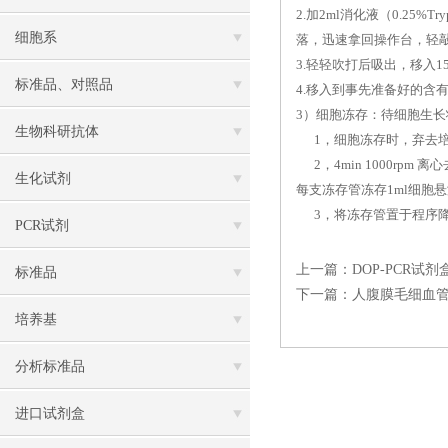
2.加2ml消化液（0.25
细胞系
落，迅速拿回操作台，轻敲
3.轻轻吹打后吸出，移入1
标准品、对照品
4.移入到事先准备好的含有5
3）细胞冻存：待细胞生长
生物科研抗体
1，细胞冻存时，弃去培养
2，4min 1000rpm
生化试剂
每支冻存管冻存1ml细胞
3，将冻存管置于程序降
PCR试剂
上一篇：
DOP-PCR
标准品
下一篇：
人腹膜毛细血管
培养基
分析标准品
进口试剂盒