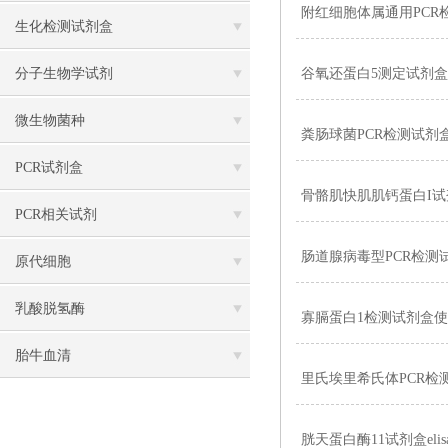
附红细胞体属通用PCR
生化检测试剂盒
分子生物学试剂
谷氧还蛋白5测定试剂
微生物菌种
粪肠球菌PCR检测试剂
PCR试剂盒
骨骼肌快肌肌钙蛋白I
PCR相关试剂
肠道腺病毒型PCR检测
原代细胞
乳酸脱氢酶
寡膈蛋白1检测试剂盒
胎牛血清
里氏埃里希氏体PCR检
胱天蛋白酶11试剂盒eli