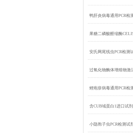
鸭肝炎病毒通用PCR检
果糖二磷酸醛缩酶CEL
安氏网尾线虫PCR检测
过氧化物酶体增殖物激
鲤疱疹病毒通用PCR检
含CUB域蛋白1进口试
小隐孢子虫PCR检测试