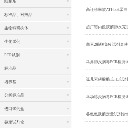
细胞系
高迁移率族ATHook蛋白1
标准品、对照品
超广谱内酰胺酶肺炎克雷
生物科研抗体
生化试剂
睾素2酶联免疫试剂盒
PCR试剂
马鼻肺炎病毒PCR检测
标准品
孤儿素磷酸酶1进口试
培养基
分析标准品
马动脉炎病毒PCR检测
进口试剂盒
谷氨氨肽酶定量试剂盒
鉴定试剂盒