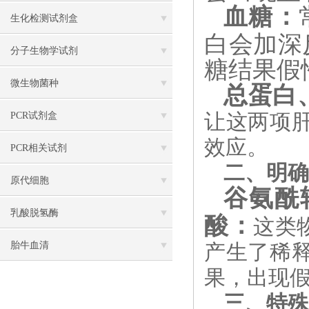
血糖‌：
生化检测试剂盒
白会加深
分子生物学试剂
糖结果假
微生物菌种
总蛋白
让这两项
PCR试剂盒
效应。
PCR相关试剂
二、明确
原代细胞
谷氨酰
乳酸脱氢酶
酸‌：
这类
胎牛血清
产生了稀
果，出现
三、特殊