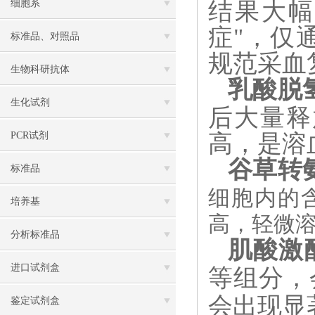
结果大幅
细胞系
症"，仅
标准品、对照品
规范采血
生物科研抗体
乳酸脱
生化试剂
后大量释
高，是溶
PCR试剂
谷草转
标准品
细胞内的
培养基
高，轻微
分析标准品
肌酸激
进口试剂盒
等组分，
会出现显
鉴定试剂盒