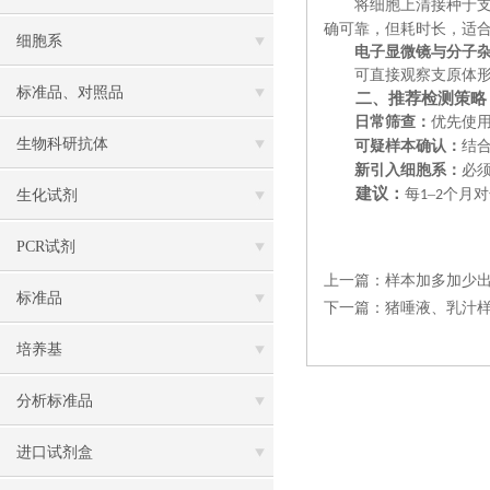
将细胞上清接种于
确可靠，但耗时长，适
细胞系
‌电子显微镜与分子
可直接观察支原体
标准品、对照品
二、推荐检测策略
日常筛查
‌：
优先使
生物科研抗体
可疑样本确认
‌：
结
新引入细胞系
‌：
必
建议：
每
–
个月‌
生化试剂
1
2
PCR试剂
上一篇：
样本加多加少
标准品
下一篇：
猪唾液、乳汁样
培养基
分析标准品
进口试剂盒