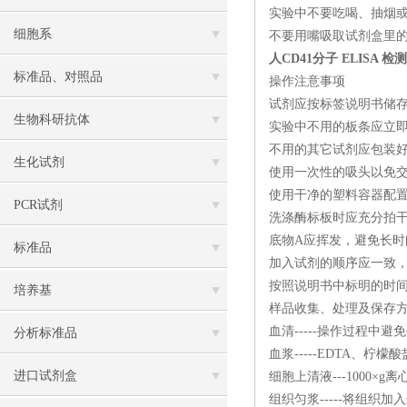
实验中不要吃喝、抽烟
细胞系
不要用嘴吸取试剂盒里
人CD41分子 ELISA 
标准品、对照品
操作注意事项
试剂应按标签说明书储
生物科研抗体
实验中不用的板条应立
不用的其它试剂应包装
生化试剂
使用一次性的吸头以免交
使用干净的塑料容器配
PCR试剂
洗涤酶标板时应充分拍
底物A应挥发，避免长时
标准品
加入试剂的顺序应一致
按照说明书中标明的时
培养基
样品收集、处理及保存
血清-----操作过程中
分析标准品
血浆-----EDTA、柠
进口试剂盒
细胞上清液---1000×
组织匀浆-----将组织加