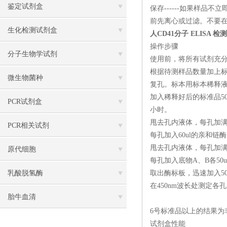
鉴定试剂盒
保存------如果样
前先离心或过滤。不要在
生化检测试剂盒
人CD41分子 ELISA 
操作步骤
分子生物学试剂
使用前，将所有试剂充
根据待测样品数量加上
微生物菌种
复孔。标本用标本稀释液1
加入稀释好后的标准品50
PCR试剂盒
小时。
甩去孔内液体，每孔加满
PCR相关试剂
每孔加入60ul的亲和链酶
甩去孔内液体，每孔加满
原代细胞
每孔加入底物A、B各50
乳酸脱氢酶
取出酶标板，迅速加入5
在450nm波长处测定各
胎牛血清
6号标准品以上的结果为
试剂盒性能