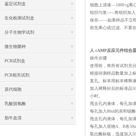
鉴定试剂盒
细胞上清液---1000×
组织匀浆-----将组织加
生化检测试剂盒
保存------如果样
前先离心或过滤。不要在
分子生物学试剂
微生物菌种
人 cAMP反应元件结合蛋
操作步骤
PCR试剂盒
使用前，将所有试剂充
根据待测样品数量加上
PCR相关试剂
复孔。标本用标本稀释液1
加入稀释好后的标准品50
原代细胞
小时。
乳酸脱氢酶
甩去孔内液体，每孔加满
每孔加入80ul的亲和链酶
胎牛血清
甩去孔内液体，每孔加满
每孔加入底物A、B各50
取出酶标板，迅速加入5