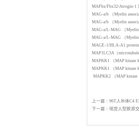
MAFbx/Fbx32/Atrogi
MAG-a/b （Myelin asso
MAG-a/b （Myelin asso
MAG-a/L-MAG （Myelin
MAG-a/L-MAG （Myelin
MAGE-1/HLA-A1 prote
MAP1LC3A（microtubule
MAPKK1 （MAP kinas
MAPKK1 （MAP kinas
MAPKK2 （MAP kina
上一篇：
96T人补体C4
下一篇：
现货人型胶原交