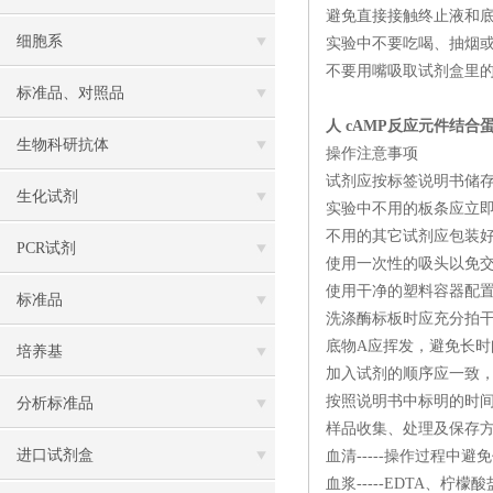
避免直接接触终止液和底
细胞系
实验中不要吃喝、抽烟
不要用嘴吸取试剂盒里
标准品、对照品
人 cAMP反应元件结合蛋
生物科研抗体
操作注意事项
试剂应按标签说明书储
生化试剂
实验中不用的板条应立
不用的其它试剂应包装
PCR试剂
使用一次性的吸头以免交
使用干净的塑料容器配
标准品
洗涤酶标板时应充分拍
底物A应挥发，避免长时
培养基
加入试剂的顺序应一致
按照说明书中标明的时
分析标准品
样品收集、处理及保存
进口试剂盒
血清-----操作过程中
血浆-----EDTA、柠