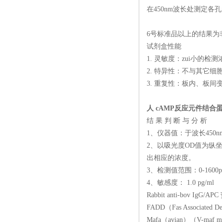
在450nm波长处测定各
6号标准品以上的结果为
试剂盒性能
1. 灵敏度：zui小的
2. 特异性：不与其它细
3. 重复性：板内、板间
人 cAMP反应元件结合蛋
结 果 判 断 与 分 析
1、仪器值：于波长450
2、以吸光度OD值为纵
出相应的浓度。
3、检测值范围：0-1600pg
4、敏感度： 1.0 pg/ml
Rabbit anti-bov IgG
FADD（Fas Associate
Mafa（avian）（V-maf m