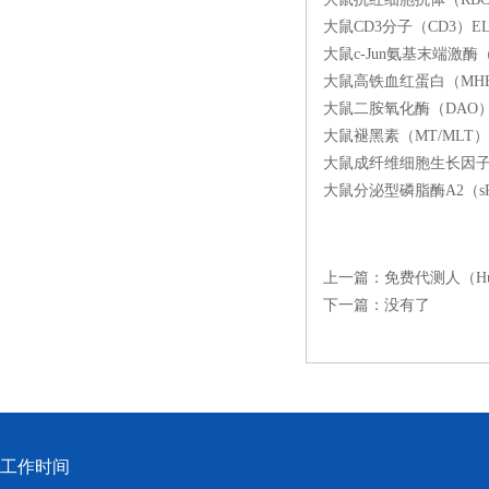
大鼠CD3分子（CD3）E
大鼠c-Jun氨基末端激酶（
大鼠高铁血红蛋白（MHB
大鼠二胺氧化酶（DAO）
大鼠褪黑素（MT/MLT）
大鼠成纤维细胞生长因子10
大鼠分泌型磷脂酶A2（sP
上一篇：
免费代测人（Hu
下一篇：没有了
工作时间