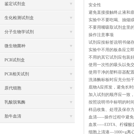
鉴定试剂盒
安全性
避免直接接触终止液和底
生化检测试剂盒
实验中不要吃喝、抽烟
不要用嘴吸取试剂盒里
分子生物学试剂
操作注意事项
试剂应按标签说明书储
微生物菌种
实验中不用的板条应立
不用的其它试剂应包装
PCR试剂盒
使用一次性的吸头以免交
使用干净的塑料容器配
PCR相关试剂
洗涤酶标板时应充分拍
底物A应挥发，避免长时
原代细胞
加入试剂的顺序应一致
乳酸脱氢酶
按照说明书中标明的时
样品收集、处理及保存
胎牛血清
血清-----操作过程中
血浆-----EDTA、柠
细胞上清液---1000×