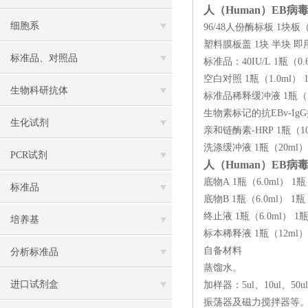
人（Human）EB病毒
细胞系
96/48人份酶标板 1块板
塑料膜板盖 1块 半块 即
标准品、对照品
标准品：40IU/L 1瓶（0
空白对照 1瓶（1.0ml） 
生物科研抗体
标准品稀释缓冲液 1瓶（5m
生物素标记的抗EBv-IgG抗
生化试剂
亲和链酶素-HRP 1瓶（10
洗涤缓冲液 1瓶（20ml
PCR试剂
人（Human）EB病毒
底物A 1瓶（6.0ml） 1瓶
标准品
底物B 1瓶（6.0ml） 1瓶
终止液 1瓶（6.0ml） 1
培养基
标本稀释液 1瓶（12ml）
自备材料
分析标准品
蒸馏水。
进口试剂盒
加样器：5ul、10ul、50ul、
振荡器及磁力搅拌器等