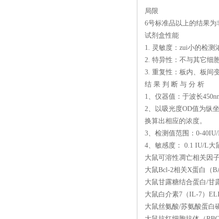
局限
6号标准品以上的结果为
试剂盒性能
1. 灵敏度：zui小的
2. 特异性：不与其它细
3. 重复性：板内、板间
结 果 判 断 与 分 析
1、仪器值：于波长450
2、以吸光度OD值为纵坐
换算出相应的浓度。
3、检测值范围：0-40IU/
4、敏感度： 0.1 IU/
大鼠可溶性凋亡相关因子（sF
大鼠Bcl-2相关X蛋白（B
大鼠甘露糖结合蛋白/甘露
大鼠白介素7（IL-7）EL
大鼠丝氨酸/苏氨酸蛋白磷
大鼠抗红细胞抗体（RBC