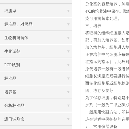
分化高的容易培养，肿
细胞系
4℃的培养液中保存。
染可用抗菌素处理。
标准品、对照品
三、培养
将取得的组织细胞接入
生物科研抗体
部，再加入培养基。如
加入培养基。细胞进入
生化试剂
正在培养中的细胞应每
红指示剂指示），此外对
PCR试剂
原代培养一般有一段潜
细胞长满瓶底后要进行传
标准品
而转化细胞系或细胞株则可
四、冻存及复苏
培养基
为了保存细胞，特别是不
护剂（一般为二甲亚砜
分析标准品
一般采用快融方法，即从
进口试剂盒
冻存过程中保护剂的选
五、常用仪器设备