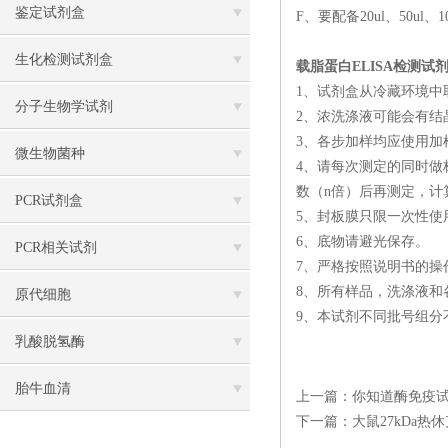
鉴定试剂盒
F、要配备20ul、50u
生化检测试剂盒
载脂蛋白ELISA检测试
1、试剂盒从冷藏环境中
分子生物学试剂
2、浓洗涤液可能会有结
3、各步加样均应使用加
微生物菌种
4、请每次测定的同时做
数（n倍）后再测定，计算
PCR试剂盒
5、封板膜只限一次性使
6、底物请避光保存。
PCR相关试剂
7、严格按照说明书的操
8、所有样品，洗涤液和
原代细胞
9、本试剂不同批号组分
乳酸脱氢酶
胎牛血清
上一篇：
你知道酶免疫
下一篇：
大鼠27kDa