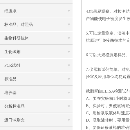
细胞系
4.结果易观察。对检测
产物能使电子密度发生
标准品、对照品
5.可以定量测定。溶液
生物科研抗体
抗原进行免疫酶技术的
生化试剂
6.可以大规模测定样品
PCR试剂
7.仪器和试剂简单。对
验室及应用单位均易购置
标准品
载脂蛋白ELISA检测
培养基
A、要在实验前1小时将
B、实验时，要使底物避
分析标准品
C、用枪吸取液体时速
进口试剂盒
D、吸取液体时，要用
E、要保证移液枪的准确