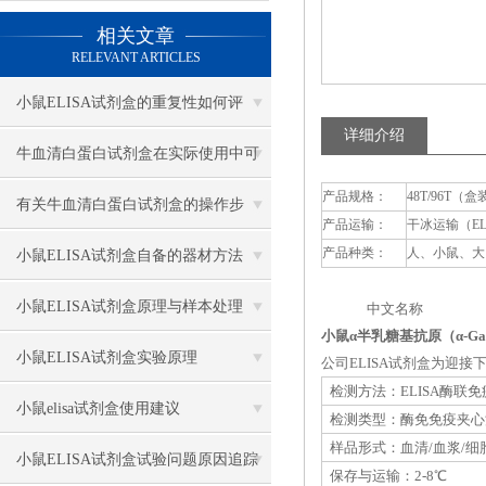
相关文章
RELEVANT ARTICLES
小鼠ELISA试剂盒的重复性如何评
详细介绍
估？
牛血清白蛋白试剂盒在实际使用中可
产品规格：
48T/96T（盒
分为多种类型测定
有关牛血清白蛋白试剂盒的操作步
产品运输：
干冰运输（E
骤，以下有详细说明
产品种类：
人、小鼠、大
小鼠ELISA试剂盒自备的器材方法
小鼠ELISA试剂盒原理与样本处理
中文名称 英
小鼠α半乳糖基抗原（α-Ga
小鼠ELISA试剂盒实验原理
公司ELISA试剂盒为迎
检测方法：ELISA酶联
小鼠elisa试剂盒使用建议
检测类型：酶免免疫夹心
样品形式：血清/血浆/细
小鼠ELISA试剂盒试验问题原因追踪
保存与运输：2-8℃