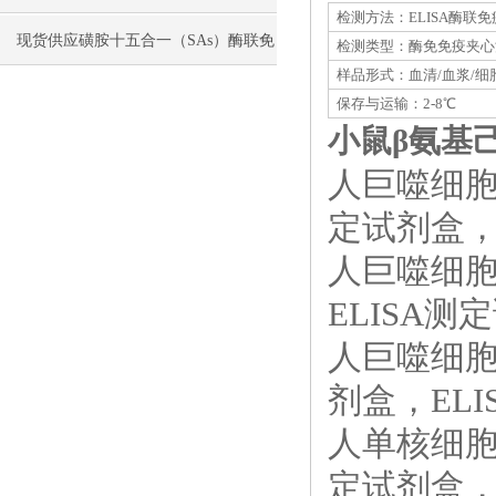
检测方法：ELISA酶联
现货供应磺胺十五合一（SAs）酶联免
检测类型：酶免免疫夹心
样品形式：血清/血浆/细
疫分析（ELISA） 试剂盒使用说明书
保存与运输：2-8℃
小鼠β氨基己
人巨噬细胞炎
定试剂盒，E
人巨噬细胞
ELISA测定
人巨噬细胞
剂盒，ELIS
人单核细胞趋
定试剂盒，E