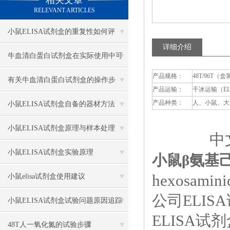
相关文章
RELEVANT ARTICLES
小鼠ELISA试剂盒的重复性如何评
详细介绍
估？
牛血清白蛋白试剂盒在实际使用中可
产品规格：
48T/96T（盒
分为多种类型测定
有关牛血清白蛋白试剂盒的操作步
产品运输：
干冰运输（E
骤，以下有详细说明
产品种类：
人、小鼠、大
小鼠ELISA试剂盒自备的器材方法
小鼠ELISA试剂盒原理与样本处理
中文
小鼠ELISA试剂盒实验原理
小鼠β氨基己
hexosamini
小鼠elisa试剂盒使用建议
公司ELI
小鼠ELISA试剂盒试验问题原因追踪
ELISA
48T人一氧化氮的试验步骤