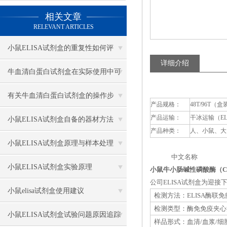
相关文章
RELEVANT ARTICLES
小鼠ELISA试剂盒的重复性如何评
详细介绍
估？
牛血清白蛋白试剂盒在实际使用中可
分为多种类型测定
有关牛血清白蛋白试剂盒的操作步
产品规格：
48T/96T（盒
产品运输：
干冰运输（E
骤，以下有详细说明
小鼠ELISA试剂盒自备的器材方法
产品种类：
人、小鼠、大
小鼠ELISA试剂盒原理与样本处理
中文名称 英
小鼠ELISA试剂盒实验原理
小鼠牛小肠碱性磷酸酶（CI
公司ELISA试剂盒为迎
小鼠elisa试剂盒使用建议
检测方法：ELISA酶联
检测类型：酶免免疫夹心
小鼠ELISA试剂盒试验问题原因追踪
样品形式：血清/血浆/细