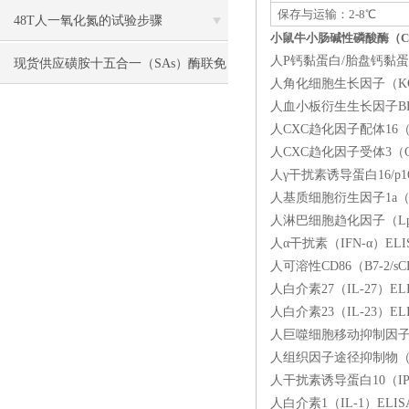
保存与运输：2-8℃
48T人一氧化氮的试验步骤
小鼠牛小肠碱性磷酸酶（CI
人P钙黏蛋白/胎盘钙黏蛋白（
现货供应磺胺十五合一（SAs）酶联免
人角化细胞生长因子（KGF
疫分析（ELISA） 试剂盒使用说明书
人血小板衍生生长因子BB（P
人CXC趋化因子配体16（C
人CXC趋化因子受体3（CX
人γ干扰素诱导蛋白16/p16
人基质细胞衍生因子1a（SD
人淋巴细胞趋化因子（Lptn
人α干扰素（IFN-α）EL
人可溶性CD86（B7-2/s
人白介素27（IL-27）E
人白介素23（IL-23）EL
人巨噬细胞移动抑制因子（M
人组织因子途径抑制物（TFP
人干扰素诱导蛋白10（IP-1
人白介素1（IL-1）ELI