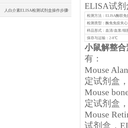
ELISA
要做哪些保温保冷措施防止失效？
人白介素ELISA检测试剂盒​操作步骤
检测方法：ELISA酶联
检测类型：酶免免疫夹心
样品形式：血清/血浆/细
保存与运输：2-8℃
小鼠解整合素
有：
Mouse Ala
定试剂盒，E
Mouse bon
定试剂盒，E
Mouse Ret
试剂盒，EL