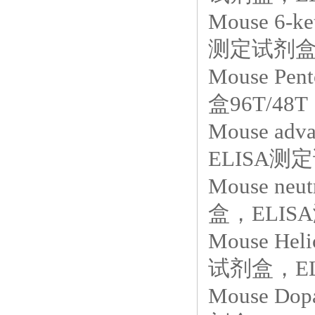
Mouse 6-k
测定试剂盒，
Mouse P
盒96T/48T
Mouse adv
ELISA测定
Mouse neut
盒，ELIS
Mouse Hel
试剂盒，EL
Mouse Dop