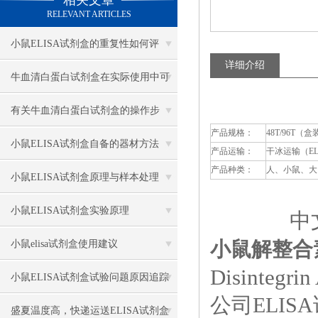
相关文章
RELEVANT ARTICLES
小鼠ELISA试剂盒的重复性如何评
详细介绍
估？
牛血清白蛋白试剂盒在实际使用中可
分为多种类型测定
有关牛血清白蛋白试剂盒的操作步
产品规格：
48T/96T（盒
骤，以下有详细说明
小鼠ELISA试剂盒自备的器材方法
产品运输：
干冰运输（E
产品种类：
人、小鼠、大
小鼠ELISA试剂盒原理与样本处理
小鼠ELISA试剂盒实验原理
中文
小鼠解整合素
小鼠elisa试剂盒使用建议
Disintegri
小鼠ELISA试剂盒试验问题原因追踪
公司ELI
盛夏温度高，快递运送ELISA试剂盒