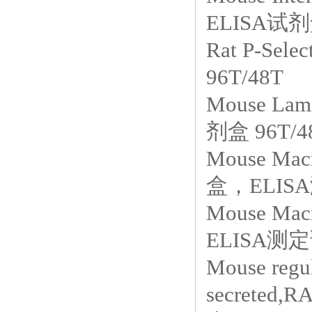
ELISA试剂
Rat P-S
96T/48T
Mouse L
剂盒 96T/4
Mouse Mac
盒，ELIS
Mouse Ma
ELISA测定
Mouse regul
secrete