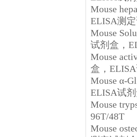
Mouse hepa
ELISA测定
Mouse So
试剂盒，ELI
Mouse ac
盒，ELISA
Mouse α-
ELISA试剂
Mouse t
96T/48T
Mouse oste