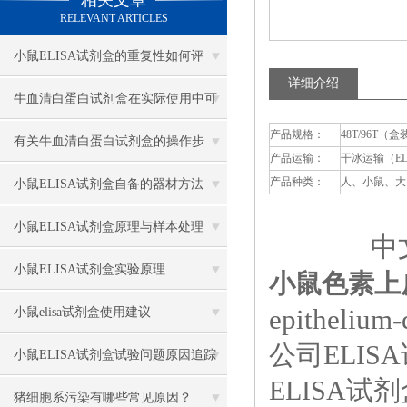
相关文章
RELEVANT ARTICLES
小鼠ELISA试剂盒的重复性如何评
详细介绍
估？
牛血清白蛋白试剂盒在实际使用中可
产品规格：
48T/96T（盒
分为多种类型测定
有关牛血清白蛋白试剂盒的操作步
产品运输：
干冰运输（E
骤，以下有详细说明
产品种类：
人、小鼠、大
小鼠ELISA试剂盒自备的器材方法
小鼠ELISA试剂盒原理与样本处理
中文
小鼠ELISA试剂盒实验原理
小鼠色素上皮
epithelium-
小鼠elisa试剂盒使用建议
公司ELI
小鼠ELISA试剂盒试验问题原因追踪
ELISA
猪细胞系污染有哪些常见原因？