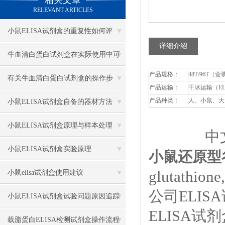
相关文章
RELEVANT ARTICLES
小鼠ELISA试剂盒的重复性如何评
详细介绍
估？
牛血清白蛋白试剂盒在实际使用中可
产品规格：
48T/96T（盒
分为多种类型测定
有关牛血清白蛋白试剂盒的操作步
产品运输：
干冰运输（E
骤，以下有详细说明
产品种类：
人、小鼠、大
小鼠ELISA试剂盒自备的器材方法
小鼠ELISA试剂盒原理与样本处理
中文
小鼠ELISA试剂盒实验原理
小鼠还原型谷
glutathion
小鼠elisa试剂盒使用建议
公司ELI
小鼠ELISA试剂盒试验问题原因追踪
ELISA
载脂蛋白ELISA检测试剂盒操作流程