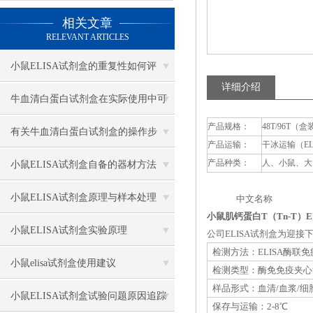
相关文章
RELEVANT ARTICLES
小鼠ELISA试剂盒的重复性如何评
详细介绍
估？
牛血清白蛋白试剂盒在实际使用中可
产品规格：
48T/96T（盒
分为多种类型测定
有关牛血清白蛋白试剂盒的操作步
产品运输：
干冰运输（E
骤，以下有详细说明
产品种类：
人、小鼠、大
小鼠ELISA试剂盒自备的器材方法
小鼠ELISA试剂盒原理与样本处理
中文名称 英
小鼠肌钙蛋白T（Tn-T）E
小鼠ELISA试剂盒实验原理
公司ELISA试剂盒为迎
检测方法：ELISA酶联
小鼠elisa试剂盒使用建议
检测类型：酶免免疫夹心
样品形式：血清/血浆/细
小鼠ELISA试剂盒试验问题原因追踪
保存与运输：2-8℃