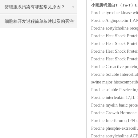
小鼠肌钙蛋白T（Tn-T）E
猪细胞系污染有哪些常见原因？
Porcine tyrosine kin
Porcine Angiopoiet
细胞株开发过程简单叙述以及购买注
Porcine acetylcholi
意事项
Porcine Heat Shock
Porcine Heat Shock
Porcine Heat Shock
Porcine Heat Shock
Porcine C-reactive
Porcine Soluble Inte
swine major histoco
Porcine soluble P-s
Porcine interleukin 1
Porcine myelin bas
Porcine Growth Hor
Porcine Interferon
Porcine phospho-extr
Porcine acetylchol