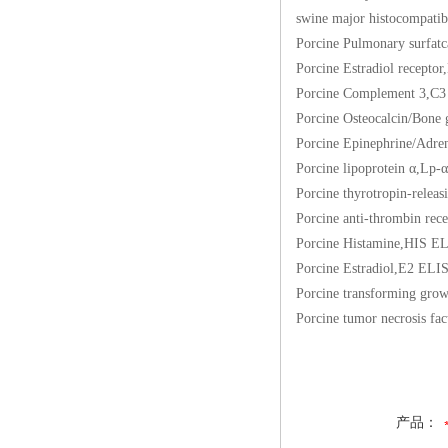
swine major histoc
Porcine Pulmonary su
Porcine Estradiol 
Porcine Complemen
Porcine Osteocalcin
Porcine Epinephrin
Porcine lipoprotei
Porcine thyrotropin
Porcine anti-throm
Porcine Histamine
Porcine Estradiol
Porcine transformin
Porcine tumor necro
产品：