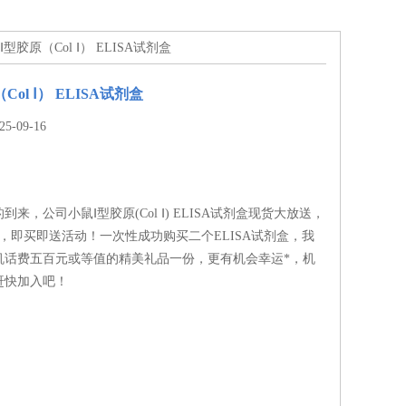
Ⅰ型胶原（Col Ⅰ） ELISA试剂盒
ol Ⅰ） ELISA试剂盒
-09-16
来，公司小鼠Ⅰ型胶原(Col Ⅰ) ELISA试剂盒现货大放送，
，即买即送活动！一次性成功购买二个ELISA试剂盒，我
机话费五百元或等值的精美礼品一份，更有机会幸运*，机
赶快加入吧！