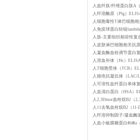
人血纤肽/纤维蛋白肽A（FP
人纤溶酶原（Plg）ELIS
人细胞毒性T淋巴细胞相关抗原
人免疫球蛋白轻链lambda（
人肽-主要组织相容性复合体
人皮肤淋巴细胞相关抗原（C
人凝血酶血栓调节蛋白复合物
人溶血补体（Hc）ELISA
人T细胞受体（TCR）ELI
人狼疮抗凝抗体（LAC/LA
人可溶性血纤蛋白单体复合物
人血清白蛋白（HSA）ELI
人2,3Dinor血栓烷B2（2
人11去氢血栓烷B2（11-D
人纤溶抑制因子/凝血酶激活
人血小板膜糖蛋白ⅡbⅢa（GP