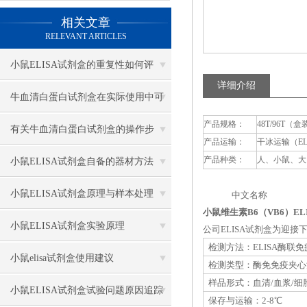
相关文章
RELEVANT ARTICLES
小鼠ELISA试剂盒的重复性如何评
详细介绍
估？
牛血清白蛋白试剂盒在实际使用中可
产品规格：
48T/96T（盒
分为多种类型测定
有关牛血清白蛋白试剂盒的操作步
产品运输：
干冰运输（E
骤，以下有详细说明
产品种类：
人、小鼠、大
小鼠ELISA试剂盒自备的器材方法
小鼠ELISA试剂盒原理与样本处理
中文名称 英
小鼠维生素B6（VB6）EL
小鼠ELISA试剂盒实验原理
公司ELISA试剂盒为迎
检测方法：ELISA酶联
小鼠elisa试剂盒使用建议
检测类型：酶免免疫夹心
样品形式：血清/血浆/细
小鼠ELISA试剂盒试验问题原因追踪
保存与运输：2-8℃