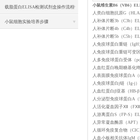
小鼠维生素B6（VB6）EL
载脂蛋白ELISA检测试剂盒操作流程
人类白细胞抗原G（HLA-G
人补体片断3b（C3b）EL
方法
小鼠细胞实验培养步骤
人补体片断4b（C4b）EL
人补体片断5b（C5b）EL
人免疫球蛋白重链（IgH）E
人免疫球蛋白重链可变区（I
人多免疫球蛋白受体（poly
人血红蛋白晚期糖基化终末产
人表面膜免疫球蛋白A（mIg
人免疫球蛋白j链（Ig-j）
人血红蛋白β亚基（HB-β）
人分泌型免疫球蛋白A（SIg
人活化凝血因子Ⅻ（FⅫa
人游离蛋白S（FP-S）EL
人异常凝血酶原（APT）EL
人循环免疫复合物（CIC）E
人血小板相关抗体IgM（PA