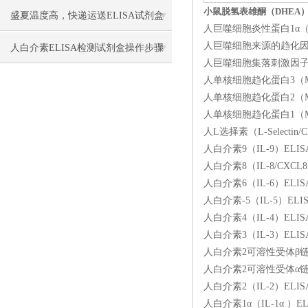
小鼠脱氢表雄酮（DHEA）
盛夏温度高，快递运送ELISA试剂盒
人巨噬细胞炎性蛋白1α（MI
人巨噬细胞来源的趋化因子（M
要做哪些保温保冷措施防止失效？
人白介素ELISA检测试剂盒​操作步骤
人巨噬细胞集落刺激因子（M
人单核细胞趋化蛋白3（MCP
人单核细胞趋化蛋白2（MCP
人单核细胞趋化蛋白1（MCP
人L选择素（L-Selecti
人白介素9（IL-9）ELI
人白介素8（IL-8/CXCL
人白介素6（IL-6）ELIS
人白介素-5（IL-5）EL
人白介素4（IL-4）ELI
人白介素3（IL-3）EL
人白介素2可溶性受体β链（I
人白介素2可溶性受体α链（I
人白介素2（IL-2）ELIS
人白介素1α（IL-1α ）E