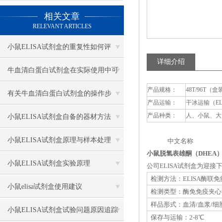
相关文章
RELEVANT ARTICLES
小鼠ELISA试剂盒的重复性如何评
详细介绍
估？
牛血清白蛋白试剂盒在实际使用中可
产品规格：
48T/96T（盒
分为多种类型测定
有关牛血清白蛋白试剂盒的操作步
产品运输：
干冰运输（E
骤，以下有详细说明
产品种类：
人、小鼠、大
小鼠ELISA试剂盒自备的器材方法
小鼠ELISA试剂盒原理与样本处理
中文名称 英
小鼠脱氢表雄酮（DHEA）
小鼠ELISA试剂盒实验原理
公司ELISA试剂盒为迎
检测方法：ELISA酶联
小鼠elisa试剂盒使用建议
检测类型：酶免免疫夹心
样品形式：血清/血浆/细
小鼠ELISA试剂盒试验问题原因追踪
保存与运输：2-8℃