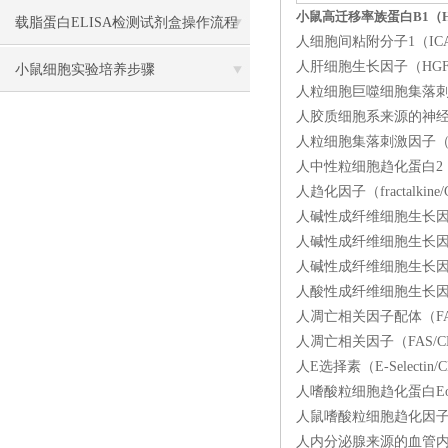
小鼠高迁移率族蛋白B1（HM
载脂蛋白ELISA检测试剂盒操作流程
人细胞间粘附分子1（ICAM
人肝细胞生长因子（HGF）E
方法
小鼠细胞实验培养步骤
人粒细胞巨噬细胞集落刺激因
人胶质细胞系来源的神经营养
人粒细胞集落刺激因子（G-C
人中性粒细胞趋化蛋白2（NA
人趋化因子（fractalkin
人碱性成纤维细胞生长因子9（
人碱性成纤维细胞生长因子6（
人碱性成纤维细胞生长因子4（
人酸性成纤维细胞生长因子1（
人凋亡相关因子配体（FA
人凋亡相关因子（FAS/CD
人E选择素（E-Selectin
人嗜酸粒细胞趋化蛋白Eotax
人鼠嗜酸粒细胞趋化因子（E
人内分泌腺来源的血管内皮生