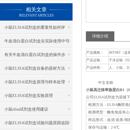
相关文章
RELEVANT ARTICLES
小鼠ELISA试剂盒的重复性如何评
详细介绍
估？
牛血清白蛋白试剂盒在实际使用中可
产品规格：
48T/96T（盒
分为多种类型测定
有关牛血清白蛋白试剂盒的操作步
产品运输：
干冰运输（E
骤，以下有详细说明
产品种类：
人、小鼠、大
小鼠ELISA试剂盒自备的器材方法
小鼠ELISA试剂盒原理与样本处理
中文名称 英
小鼠高迁移率族蛋白B1（HM
小鼠ELISA试剂盒实验原理
公司ELISA试剂盒为迎
检测方法：ELISA酶联
小鼠elisa试剂盒使用建议
检测类型：酶免免疫夹心
样品形式：血清/血浆/细
小鼠ELISA试剂盒试验问题原因追踪
保存与运输：2-8℃