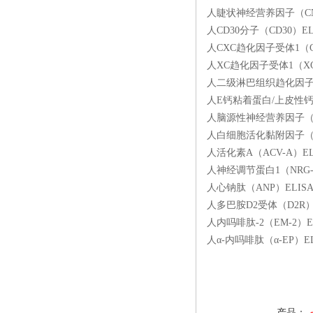
人睫状神经营养因子（CNT
人CD30分子（CD30）E
人CXC趋化因子受体1（CX
人XC趋化因子受体1（XCR
人二级淋巴组织趋化因子（SL
人E钙粘着蛋白/上皮性钙黏附
人脑源性神经营养因子（BD
人白细胞活化黏附因子（AL
人活化素A（ACV-A）EL
人神经调节蛋白1（NRG-1
人心钠肽（ANP）ELISA
人多巴胺D2受体（D2R）E
人内吗啡肽-2（EM-2）E
人α-内吗啡肽（α-EP）E
产品：