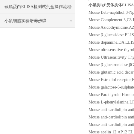
小鼠抗IgE受体抗体ELIS
载脂蛋白ELISA检测试剂盒操作流程
Mouse Beta-naphth
Mouse Complement 
方法
小鼠细胞实验培养步骤
Mouse Azidothymid
Mouse β-glucosida
Mouse dopamine,D
Mouse ultrasensitiv
Mouse Ultrasensitiv
Mouse β-glucuroni
Mouse glutamic acid
Mouse Estradiol re
Mouse galactose-6-s
Mouse Parathyroid H
Mouse L-phenylala
Mouse anti-cardioli
Mouse anti-cardioli
Mouse anti-cardioli
Mouse apelin 12,A