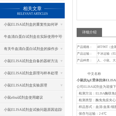
相关文章
RELEVANT ARTICLES
小鼠ELISA试剂盒的重复性如何评
详细介绍
估？
牛血清白蛋白试剂盒在实际使用中可
产品规格：
48T/96T（盒
分为多种类型测定
有关牛血清白蛋白试剂盒的操作步
产品运输：
干冰运输（E
骤，以下有详细说明
产品种类：
人、小鼠、大
小鼠ELISA试剂盒自备的器材方法
小鼠ELISA试剂盒原理与样本处理
中文名称 英
小鼠抗IgE受体抗体ELIS
小鼠ELISA试剂盒实验原理
公司ELISA试剂盒为迎
检测方法：ELISA酶联
小鼠elisa试剂盒使用建议
检测类型：酶免免疫夹心
样品形式：血清/血浆/细
小鼠ELISA试剂盒试验问题原因追踪
保存与运输：2-8℃