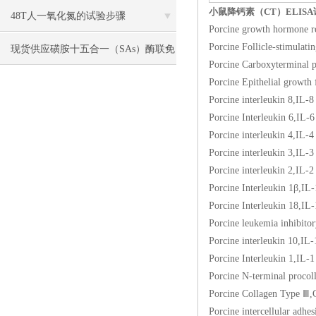
小鼠降钙素（CT）ELIS
48T人一氧化氮的试验步骤
Porcine growth hor
Porcine Follicle-st
现货供应磺胺十五合一（SAs）酶联免
Porcine Carboxytermi
疫分析（ELISA） 试剂盒使用说明书
Porcine Epithelial 
Porcine interleuki
Porcine Interleuki
Porcine interleuki
Porcine interleuki
Porcine interleuki
Porcine Interleuki
Porcine Interleuki
Porcine leukemia inh
Porcine interleuki
Porcine Interleuki
Porcine N-terminal 
Porcine Collagen T
Porcine intercellul