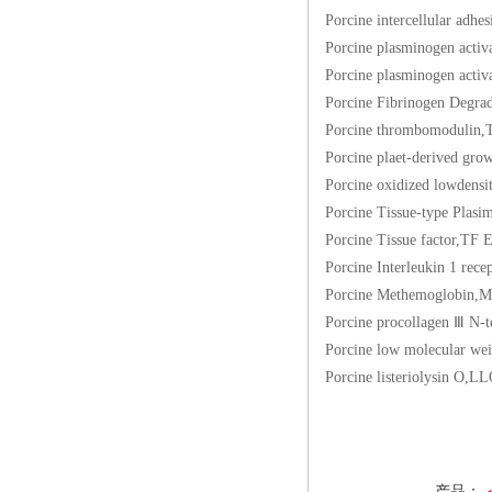
Porcine intercellul
Porcine plasminogen
Porcine plasminogen
Porcine Fibrinogen 
Porcine thrombomo
Porcine plaet-deriv
Porcine oxidized lo
Porcine Tissue-type
Porcine Tissue fac
Porcine Interleukin 
Porcine Methemogl
Porcine procollagen
Porcine low molecu
Porcine listerioly
产品：