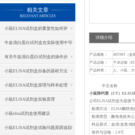
相关文章
RELEVANT ARTICLES
小鼠ELISA试剂盒的重复性如何评
详细介绍
估？
牛血清白蛋白试剂盒在实际使用中可
产品规格：
48T/96T（盒
分为多种类型测定
有关牛血清白蛋白试剂盒的操作步
产品运输：
干冰运输（E
骤，以下有详细说明
产品种类：
人、小鼠、大
小鼠ELISA试剂盒自备的器材方法
小鼠ELISA试剂盒原理与样本处理
中文名称 英
小鼠降钙素（CT）ELIS
小鼠ELISA试剂盒实验原理
公司ELISA试剂盒为迎
检测方法：ELISA酶联
小鼠elisa试剂盒使用建议
检测类型：酶免免疫夹心
样品形式：血清/血浆/细
小鼠ELISA试剂盒试验问题原因追踪
保存与运输：2-8℃