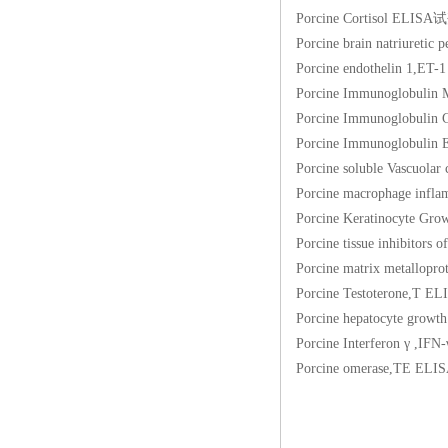
Porcine Cortisol 
Porcine brain natri
Porcine endothelin
Porcine Immunoglo
Porcine Immunoglo
Porcine Immunoglob
Porcine soluble Vasc
Porcine macrophage 
Porcine Keratinocy
Porcine tissue inhib
Porcine matrix meta
Porcine Testotero
Porcine hepatocyte
Porcine Interferon
Porcine omerase,T