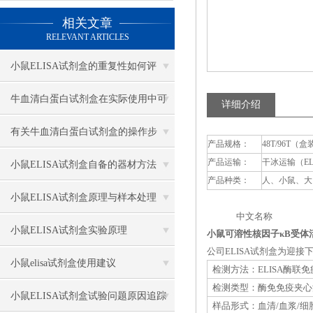
相关文章
RELEVANT ARTICLES
小鼠ELISA试剂盒的重复性如何评
估？
牛血清白蛋白试剂盒在实际使用中可
详细介绍
分为多种类型测定
有关牛血清白蛋白试剂盒的操作步
产品规格：
48T/96T（盒
产品运输：
干冰运输（E
骤，以下有详细说明
小鼠ELISA试剂盒自备的器材方法
产品种类：
人、小鼠、大
小鼠ELISA试剂盒原理与样本处理
中文名称 英
小鼠ELISA试剂盒实验原理
小鼠可溶性核因子κB受体活
公司ELISA试剂盒为迎
小鼠elisa试剂盒使用建议
检测方法：ELISA酶联
检测类型：酶免免疫夹心
小鼠ELISA试剂盒试验问题原因追踪
样品形式：血清/血浆/细