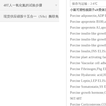
保存与运输：2-8℃
48T人一氧化氮的试验步骤
小鼠可溶性核因子κB受体活
Porcine adiponect
现货供应磺胺十五合一（SAs）酶联免
Porcine apoprotein
疫分析（ELISA） 试剂盒使用说明书
Porcine apoprotein
Porcine insulin-like
Porcine insulin-lik
Porcine insulin-lik
Porcine Insulin,I
Porcine plaet activ
Porcine Vascuolar c
Porcine Fibrinoge
Porcine Hyaluronic
Porcine Leptin,LE
Porcine Somatosta
Porcine growth horm
96T/48T
Porcine Corticoste