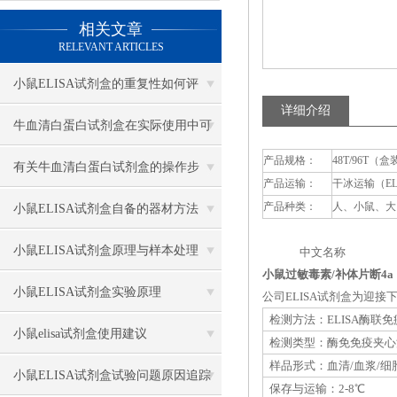
相关文章
RELEVANT ARTICLES
小鼠ELISA试剂盒的重复性如何评
详细介绍
估？
牛血清白蛋白试剂盒在实际使用中可
产品规格：
48T/96T（盒
分为多种类型测定
有关牛血清白蛋白试剂盒的操作步
产品运输：
干冰运输（E
骤，以下有详细说明
产品种类：
人、小鼠、大
小鼠ELISA试剂盒自备的器材方法
小鼠ELISA试剂盒原理与样本处理
中文名称 英
小鼠过敏毒素/补体片断4a（
小鼠ELISA试剂盒实验原理
公司ELISA试剂盒为迎
检测方法：ELISA酶联
小鼠elisa试剂盒使用建议
检测类型：酶免免疫夹心
样品形式：血清/血浆/细
小鼠ELISA试剂盒试验问题原因追踪
保存与运输：2-8℃