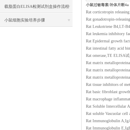
小鼠过敏毒素/补体片断4a（
载脂蛋白ELISA检测试剂盒操作流程
Rat corticotropin r
Rat gonadotropin-r
方法
小鼠细胞实验培养步骤
Rat Leukotriene B
Rat leukemia inhibi
Rat Epidermal grow
Rat intestinal fatty
Rat omerase,TE EL
Rat matrix metallo
Rat matrix metallo
Rat matrix metalloprot
Rat tissue inhibitor
Rat basic fibroblas
Rat macrophage infl
Rat Soluble Intercel
Rat soluble Vascuol
Rat Immunoglobuli
Rat Immunoglobuli