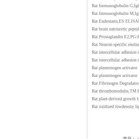
Rat Immunoglobuli
Rat Immunoglobuli
Rat Endostatin,ES
Rat brain natriuret
Rat Prostaglandin 
Rat Neuron-specifi
Rat intercellular a
Rat intercellular a
Rat plasminogen act
Rat plasminogen act
Rat Fibrinogen Degr
Rat thrombomoduli
Rat plaet-derived g
Rat oxidized lowden
产品：