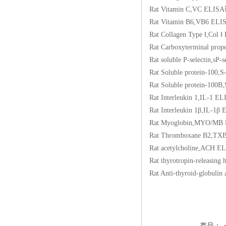
Rat Vitamin C,VC 
Rat Vitamin B6,VB
Rat Collagen Type 
Rat Carboxyterminal 
Rat soluble P-selec
Rat Soluble protei
Rat Soluble protei
Rat Interleukin 1,
Rat Interleukin 1β
Rat Myoglobin,MY
Rat Thromboxane B
Rat acetylcholine
Rat thyrotropin-re
Rat Anti-thyroid-gl
产品：