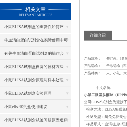
相关文章
RELEVANT ARTICLES
小鼠ELISA试剂盒的重复性如何评
详细介绍
估？
牛血清白蛋白试剂盒在实际使用中可
分为多种类型测定
有关牛血清白蛋白试剂盒的操作步
产品规格：
48T/96T（盒
产品运输：
干冰运输（E
骤，以下有详细说明
小鼠ELISA试剂盒自备的器材方法
产品种类：
人、小鼠、大
小鼠ELISA试剂盒原理与样本处理
中文名称 英
小鼠ELISA试剂盒实验原理
小鼠二肽基肽酶Ⅳ（DPPⅣ
公司ELISA试剂盒为迎
小鼠elisa试剂盒使用建议
检测方法：ELISA酶联
检测类型：酶免免疫夹心
小鼠ELISA试剂盒试验问题原因追踪
样品形式：血清/血浆/细