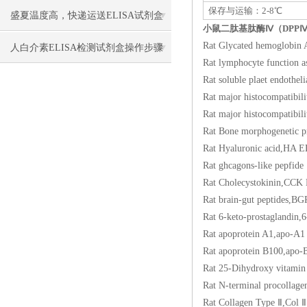
保存与运输：2-8℃
盛夏温度高，快递运送ELISA试剂盒
小鼠二肽基肽酶Ⅳ（DPPⅣ
Rat Glycated hemog
要做哪些保温保冷措施防止失效？
人白介素ELISA检测试剂盒​操作步骤
Rat lymphocyte funct
Rat soluble plaet en
Rat major histocomp
Rat major histocomp
Rat Bone morphogen
Rat Hyaluronic ac
Rat ghcagons-like pep
Rat Cholecystokin
Rat brain-gut pepti
Rat 6-keto-prostag
Rat apoprotein A1
Rat apoprotein B10
Rat 25-Dihydroxy v
Rat N-terminal proc
Rat Collagen Type 