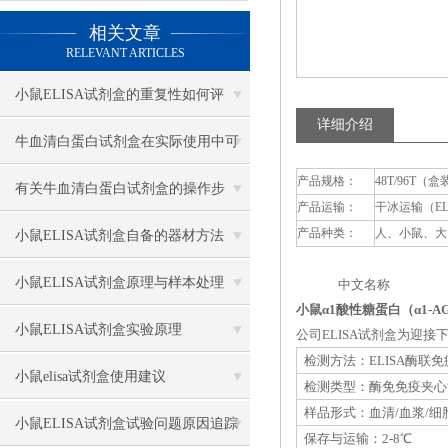
相关文章
RELEVANT ARTICLES
小鼠ELISA试剂盒的重复性如何评
详细介绍
估？
牛血清白蛋白试剂盒在实际使用中可
产品规格：
48T/96T（盒
分为多种类型测定
有关牛血清白蛋白试剂盒的操作步
产品运输：
干冰运输（E
骤，以下有详细说明
产品种类：
人、小鼠、大
小鼠ELISA试剂盒自备的器材方法
小鼠ELISA试剂盒原理与样本处理
中文名称 英
小鼠α1酸性糖蛋白（α1-A
小鼠ELISA试剂盒实验原理
公司ELISA试剂盒为迎
检测方法：ELISA酶联
小鼠elisa试剂盒使用建议
检测类型：酶免免疫夹心
样品形式：血清/血浆/细
小鼠ELISA试剂盒试验问题原因追踪
保存与运输：2-8℃