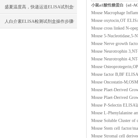
小鼠α1酸性糖蛋白（α1-A
盛夏温度高，快递运送ELISA试剂盒
Mouse Macrophage In
Mouse oxytocin,OT
要做哪些保温保冷措施防止失效？
人白介素ELISA检测试剂盒​操作步骤
Mouse cross linked 
Mouse 5-Nucleotida
Mouse Nerve growth
Mouse Neurotrophi
Mouse Neurotrophin 
Mouse Osteoproteg
Mouse factor B,BF
Mouse Oncostatin-
Mouse Plaet-Derived
Mouse Plaet-Derive
Mouse P-Selectin 
Mouse L-Phenylalan
Mouse Soluble Cluste
Mouse Stem cell fact
Mouse Stromal cell 