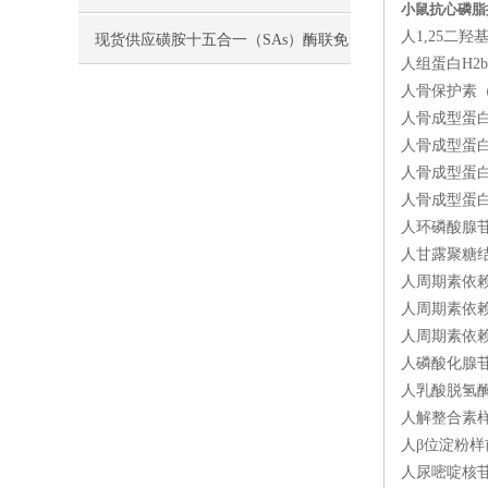
小鼠抗心磷脂抗
人1,25二羟基
现货供应磺胺十五合一（SAs）酶联免
人组蛋白H2b（
疫分析（ELISA） 试剂盒使用说明书
人骨保护素（O
人骨成型蛋白受
人骨成型蛋白受
人骨成型蛋白4
人骨成型蛋白2
人环磷酸腺苷（
人甘露聚糖结合
人周期素依赖性
人周期素依赖性
人周期素依赖
人磷酸化腺苷酸
人乳酸脱氢酶（
人解整合素样金
人β位淀粉样前
人尿嘧啶核苷磷