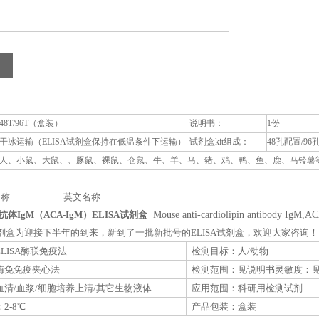
48T/96T（盒装）
说明书：
1份
干冰运输（ELISA试剂盒保持在低温条件下运输）
试剂盒kit组成：
48孔配置/96
人、小鼠、大鼠、、豚鼠、裸鼠、仓鼠、牛、羊、马、猪、鸡、鸭、鱼、鹿、马铃薯等动
称 英文名称
体IgM（ACA-IgM）ELISA试剂盒
Mouse anti-cardiolipin antibody IgM,A
A试剂盒为迎接下半年的到来，新到了一批新批号的ELISA试剂盒，欢迎大家咨询！
LISA酶联免疫法
检测目标：人/动物
酶免免疫夹心法
检测范围：见说明书灵敏度：
清/血浆/细胞培养上清/其它生物液体
应用范围：科研用检测试剂
2-8℃
产品包装：盒装