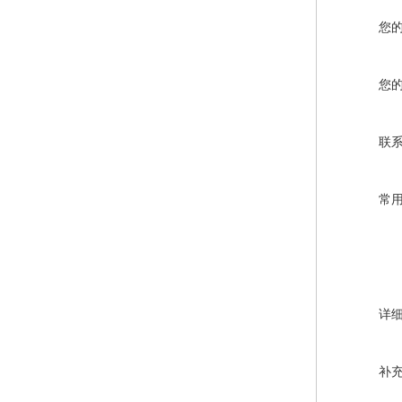
您
您
联
常
详
补