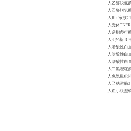
人乙醇脱氢酶（
人乙醛脱氢酶（
人Rho家族G
人受体TNFR
人磷脂爬行酶1
人3-羟基-3
人嗜酸性白血球
人嗜酸性白血球
人嗜酸性白血球
人二氢嘧啶酶样
人色氨酰tRN
人己糖激酶3（
人血小板型磷酸