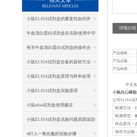
相关文章
RELEVANT ARTICLES
小鼠ELISA试剂盒的重复性如何评
详细介绍
估？
牛血清白蛋白试剂盒在实际使用中可
分为多种类型测定
有关牛血清白蛋白试剂盒的操作步
产品规格：
产品运输：
骤，以下有详细说明
小鼠ELISA试剂盒自备的器材方法
产品种类：
小鼠ELISA试剂盒原理与样本处理
中文名
小鼠ELISA试剂盒实验原理
小鼠抗心磷脂抗
公司ELIS
小鼠elisa试剂盒使用建议
检测方法：E
检测类型：
小鼠ELISA试剂盒试验问题原因追踪
样品形式：血
保存与运输：
48T人一氧化氮的试验步骤