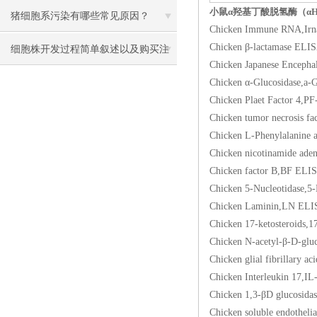
小鼠α羟基丁酸脱氢酶（αH
猪细胞系污染有哪些常见原因？
Chicken Immune RN
Chicken β-lactama
细胞株开发过程简单叙述以及购买注
Chicken Japanese En
意事项
Chicken α-Glucosid
Chicken Plaet Fact
Chicken tumor necrosi
Chicken L-Phenylala
Chicken nicotinamid
Chicken factor B,
Chicken 5-Nucleoti
Chicken Laminin,
Chicken 17-ketoste
Chicken N-acetyl-β
Chicken glial fibril
Chicken Interleuki
Chicken 1,3-βD gluc
Chicken soluble endo