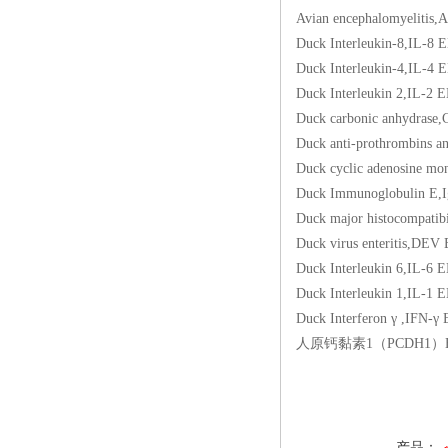
Avian encephalomye
Duck Interleukin-8
Duck Interleukin-4
Duck Interleukin 2
Duck carbonic anhy
Duck anti-prothromb
Duck cyclic adenos
Duck Immunoglobul
Duck major histocom
Duck virus enterit
Duck Interleukin 6
Duck Interleukin 1
Duck Interferon γ 
人原钙黏素1（PCDH1）E
产品：