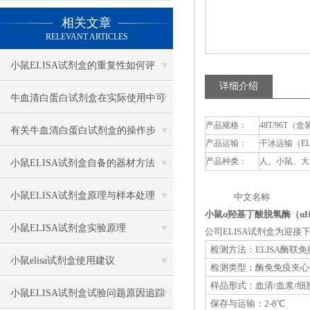
相关文章
RELEVANT ARTICLES
小鼠ELISA试剂盒的重复性如何评
详细介绍
估？
牛血清白蛋白试剂盒在实际使用中可
产品规格：
48T/96T（盒
分为多种类型测定
有关牛血清白蛋白试剂盒的操作步
产品运输：
干冰运输（E
骤，以下有详细说明
产品种类：
人、小鼠、大
小鼠ELISA试剂盒自备的器材方法
小鼠ELISA试剂盒原理与样本处理
中文名称 英
小鼠α羟基丁酸脱氢酶（αH
小鼠ELISA试剂盒实验原理
公司ELISA试剂盒为迎
检测方法：ELISA酶联
小鼠elisa试剂盒使用建议
检测类型：酶免免疫夹心
样品形式：血清/血浆/细
小鼠ELISA试剂盒试验问题原因追踪
保存与运输：2-8℃