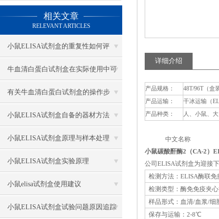
相关文章
RELEVANT ARTICLES
小鼠ELISA试剂盒的重复性如何评
详细介绍
估？
牛血清白蛋白试剂盒在实际使用中可
产品规格：
48T/96T（盒
分为多种类型测定
有关牛血清白蛋白试剂盒的操作步
产品运输：
干冰运输（E
骤，以下有详细说明
产品种类：
人、小鼠、大
小鼠ELISA试剂盒自备的器材方法
小鼠ELISA试剂盒原理与样本处理
中文名称 英
小鼠碳酸酐酶2（CA-2）E
小鼠ELISA试剂盒实验原理
公司ELISA试剂盒为迎
检测方法：ELISA酶联
小鼠elisa试剂盒使用建议
检测类型：酶免免疫夹心
样品形式：血清/血浆/细
小鼠ELISA试剂盒试验问题原因追踪
保存与运输：2-8℃