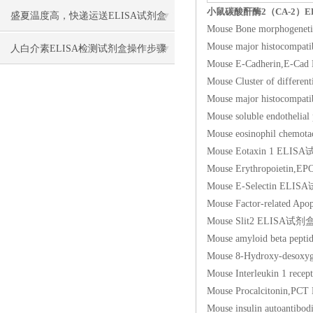
小鼠碳酸酐酶2（CA-2）E
盛夏温度高，快递运送ELISA试剂盒
Mouse Bone morphoge
Mouse major histoco
要做哪些保温保冷措施防止失效？
人白介素ELISA检测试剂盒​操作步骤
Mouse E-Cadherin,
Mouse Cluster of di
Mouse major histoco
Mouse soluble endot
Mouse eosinophil ch
Mouse Eotaxin 1 E
Mouse Erythropoie
Mouse E-Selectin
Mouse Factor-relat
Mouse Slit2 ELIS
Mouse amyloid beta
Mouse 8-Hydroxy-de
Mouse Interleukin 1 
Mouse Procalciton
Mouse insulin auto