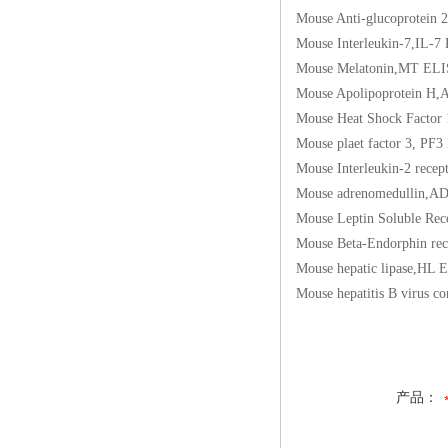
Mouse Anti-glucopr
Mouse Interleukin-
Mouse Melatonin,M
Mouse Apolipoprot
Mouse Heat Shock F
Mouse plaet factor
Mouse Interleukin-
Mouse adrenomedul
Mouse Leptin Solub
Mouse Beta-Endorph
Mouse hepatic lipa
Mouse hepatitis B v
产品：