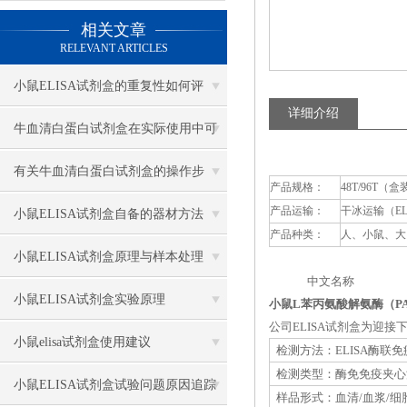
相关文章
RELEVANT ARTICLES
小鼠ELISA试剂盒的重复性如何评
详细介绍
估？
牛血清白蛋白试剂盒在实际使用中可
分为多种类型测定
有关牛血清白蛋白试剂盒的操作步
产品规格：
48T/96T（盒
产品运输：
干冰运输（E
骤，以下有详细说明
小鼠ELISA试剂盒自备的器材方法
产品种类：
人、小鼠、大
小鼠ELISA试剂盒原理与样本处理
中文名称 英
小鼠ELISA试剂盒实验原理
小鼠L苯丙氨酸解氨酶（PA
公司ELISA试剂盒为迎
小鼠elisa试剂盒使用建议
检测方法：ELISA酶联
检测类型：酶免免疫夹心
小鼠ELISA试剂盒试验问题原因追踪
样品形式：血清/血浆/细