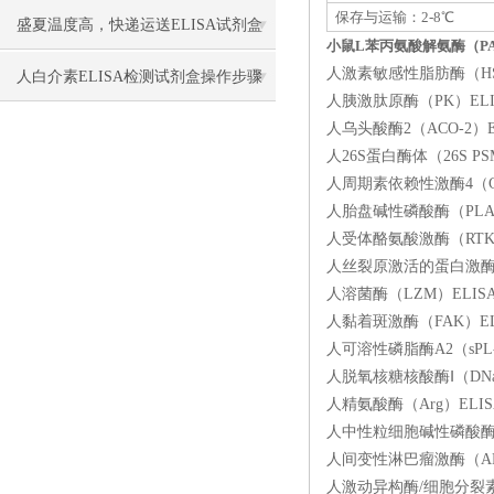
保存与运输：2-8℃
盛夏温度高，快递运送ELISA试剂盒
小鼠L苯丙氨酸解氨酶（PA
人激素敏感性脂肪酶（HSL）
要做哪些保温保冷措施防止失效？
人白介素ELISA检测试剂盒​操作步骤
人胰激肽原酶（PK）ELIS
人乌头酸酶2（ACO-2）E
人26S蛋白酶体（26S PS
人周期素依赖性激酶4（CDK
人胎盘碱性磷酸酶（PLAP）
人受体酪氨酸激酶（RTKs）
人丝裂原激活的蛋白激酶/M
人溶菌酶（LZM）ELISA
人黏着斑激酶（FAK）ELI
人可溶性磷脂酶A2（sPL-
人脱氧核糖核酸酶Ⅰ（DNa
人精氨酸酶（Arg）ELIS
人中性粒细胞碱性磷酸酶（N
人间变性淋巴瘤激酶（ALK
人激动异构酶/细胞分裂素M