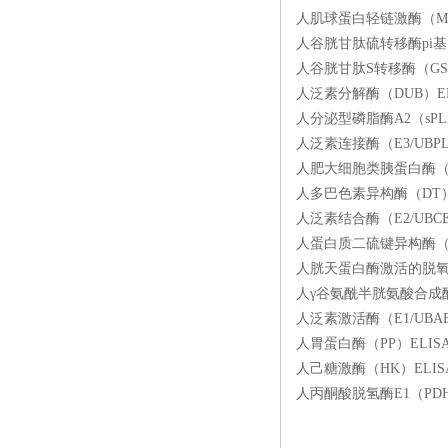
人肌球蛋白轻链激酶（MLC
人谷胱甘肽硫转移酶pi基因（
人谷胱甘肽S转移酶（GSTs
人泛素分解酶（DUB）ELI
人分泌型磷脂酶A2（sPLA
人泛素连接酶（E3/UBPL
人肥大细胞类胰蛋白酶（MC
人多巴色素异构酶（DT）E
人泛素结合酶（E2/UBCE
人蛋白质二硫键异构酶（PD
人胱天蛋白酶激活的脱氧核糖
人γ谷氨酰半胱氨酸合成酶（γ
人泛素激活酶（E1/UBAE
人胃蛋白酶（PP）ELISA
人己糖激酶（HK）ELISA
人丙酮酸脱氢酶E1（PDH 