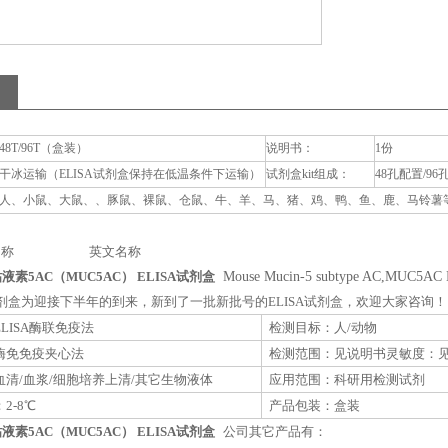
48T/96T（盒装）
说明书：
1份
干冰运输（ELISA试剂盒保持在低温条件下运输）
试剂盒kit组成：
48孔配置/96
人、小鼠、大鼠、、豚鼠、裸鼠、仓鼠、牛、羊、马、猪、鸡、鸭、鱼、鹿、马铃薯等动
称 英文名称
液素5AC（MUC5AC） ELISA试剂盒
Mouse Mucin-5 subtype AC,MUC5AC 
A试剂盒为迎接下半年的到来，新到了一批新批号的ELISA试剂盒，欢迎大家咨询！
LISA酶联免疫法
检测目标：人/动物
酶免免疫夹心法
检测范围：见说明书灵敏度：
清/血浆/细胞培养上清/其它生物液体
应用范围：科研用检测试剂
2-8℃
产品包装：盒装
液素5AC（MUC5AC） ELISA试剂盒
公司其它产品有：