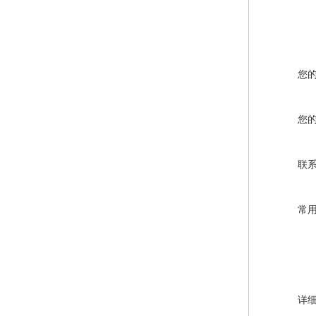
您
您
联
常
详