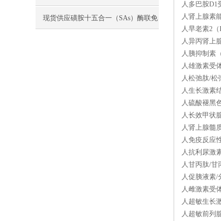
人多巴胺D1受
人肾上腺素能a
现货供应磺胺十五合一（SAs）酶联免
人早老素2（P
疫分析（ELISA） 试剂盒使用说明书
人异丙肾上腺素
人胰抑制素（Pa
人雄激素受体（
人松弛肽/松弛
人生长激素结合
人硫酸褪黑色素
人长效甲状腺刺
人肾上腺髓质素
人免疫反应性
人抗利尿激素/
人甘丙肽/甘丙
人促胰液素/分
人雌激素受体（
人超敏生长激素
人超敏前列腺特