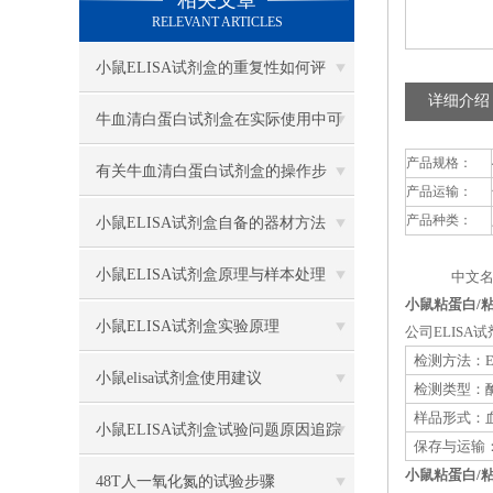
相关文章
RELEVANT ARTICLES
小鼠ELISA试剂盒的重复性如何评
详细介绍
估？
牛血清白蛋白试剂盒在实际使用中可
产品规格：
分为多种类型测定
有关牛血清白蛋白试剂盒的操作步
产品运输：
骤，以下有详细说明
产品种类：
小鼠ELISA试剂盒自备的器材方法
小鼠ELISA试剂盒原理与样本处理
中文名
小鼠粘蛋白/粘
小鼠ELISA试剂盒实验原理
公司ELIS
检测方法：E
小鼠elisa试剂盒使用建议
检测类型：
样品形式：血
小鼠ELISA试剂盒试验问题原因追踪
保存与运输：
小鼠粘蛋白/粘
48T人一氧化氮的试验步骤