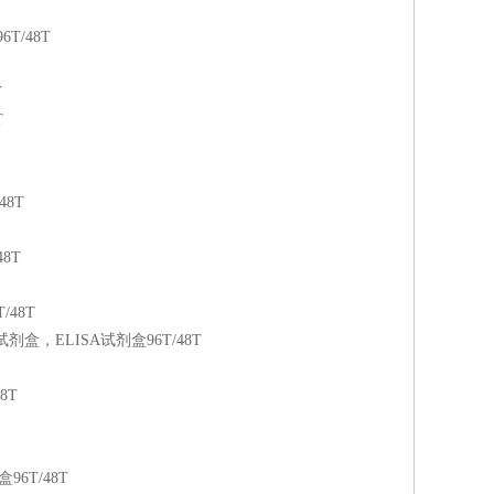
T/48T
T
T
48T
8T
/48T
盒，ELISA试剂盒96T/48T
8T
6T/48T