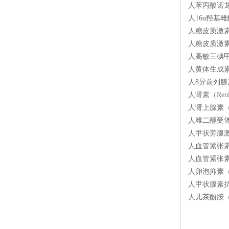
人苯丙酸诺龙/
人16α羟基雌酮
人糖皮质激素受
人糖皮质激素受
人高敏三碘甲状
人黄体生成素释
人8异前列腺素
人肾素（Ren
人肾上腺素（E
人雌二醇受体（
人甲状旁腺激素
人血管紧张素原
人血管紧张素Ⅰ
人卵泡抑素（F
人甲状腺素抗体
人儿茶酚胺（C