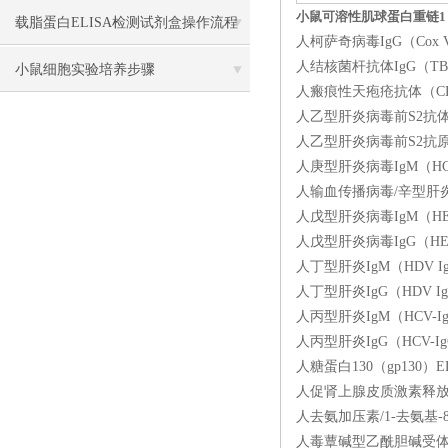
小鼠可溶性肌球蛋白重链1（s
载脂蛋白ELISA检测试剂盒操作流程
人柯萨奇病毒IgG（Cox V
人结核菌杆抗体IgG（TB-
方法
小鼠细胞实验培养步骤
人瘢痕性天疱疮抗体（CP）
人乙型肝炎病毒前S2抗体（H
人乙型肝炎病毒前S2抗原（H
人庚型肝炎病毒IgM（HGV
人输血传播病毒/辛型肝炎病
人戊型肝炎病毒IgM（HEV
人戊型肝炎病毒IgG（HEV
人丁型肝炎IgM（HDV I
人丁型肝炎IgG（HDV I
人丙型肝炎IgM（HCV-I
人丙型肝炎IgG（HCV-I
人糖蛋白130（gp130）E
人促肾上腺皮质激素释放因子
人去氨加压素/1-去氨基-8
人毒蕈碱型乙酰胆碱受体亚型M