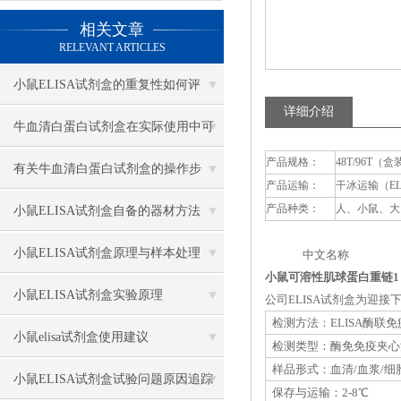
相关文章
RELEVANT ARTICLES
小鼠ELISA试剂盒的重复性如何评
详细介绍
估？
牛血清白蛋白试剂盒在实际使用中可
产品规格：
48T/96T（盒
分为多种类型测定
有关牛血清白蛋白试剂盒的操作步
产品运输：
干冰运输（E
骤，以下有详细说明
产品种类：
人、小鼠、大
小鼠ELISA试剂盒自备的器材方法
小鼠ELISA试剂盒原理与样本处理
中文名称 英
小鼠可溶性肌球蛋白重链1（s
小鼠ELISA试剂盒实验原理
公司ELISA试剂盒为迎
检测方法：ELISA酶联
小鼠elisa试剂盒使用建议
检测类型：酶免免疫夹心
样品形式：血清/血浆/细
小鼠ELISA试剂盒试验问题原因追踪
保存与运输：2-8℃