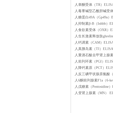
人睾酮受体（TR）ELISA
人毒蕈碱型乙酰胆碱受体（M-
人糖蛋白49A（Gp49a）
人抑制素β-B（Inhbb）E
人食欲素受体（OXR）ELI
人生长激素释放肽ghrelin
人钙调素（CAM）ELISA
人真胰岛素（TI）ELISA
人重酒石酸去甲肾上腺素（N
人前列环素（PGI）ELIS
人降钙素原（PCT）ELIS
人反三碘甲状腺原氨酸（rT3
人6酮前列腺素F1a（6-ke
人戊糖素（Pentosidin
人变肾上腺素（MN） ELI