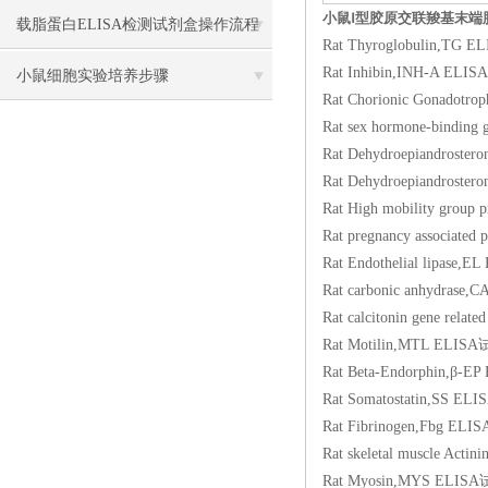
小鼠Ⅰ型胶原交联羧基末端肽
载脂蛋白ELISA检测试剂盒操作流程
Rat Thyroglobulin
Rat Inhibin,INH-A
方法
小鼠细胞实验培养步骤
Rat Chorionic Gona
Rat sex hormone-bi
Rat Dehydroepiandr
Rat Dehydroepiandr
Rat High mobility 
Rat pregnancy assoc
Rat Endothelial li
Rat carbonic anhyd
Rat calcitonin gene re
Rat Motilin,MTL 
Rat Beta-Endorphi
Rat Somatostatin,
Rat Fibrinogen,Fb
Rat skeletal muscle
Rat Myosin,MYS E