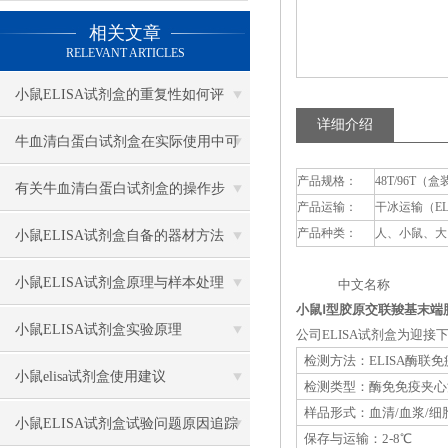
相关文章
RELEVANT ARTICLES
小鼠ELISA试剂盒的重复性如何评
详细介绍
估？
牛血清白蛋白试剂盒在实际使用中可
产品规格：
48T/96T（盒
分为多种类型测定
有关牛血清白蛋白试剂盒的操作步
产品运输：
干冰运输（E
骤，以下有详细说明
产品种类：
人、小鼠、大
小鼠ELISA试剂盒自备的器材方法
小鼠ELISA试剂盒原理与样本处理
中文名称 英
小鼠Ⅰ型胶原交联羧基末端肽
小鼠ELISA试剂盒实验原理
公司ELISA试剂盒为迎
检测方法：ELISA酶联
小鼠elisa试剂盒使用建议
检测类型：酶免免疫夹心
样品形式：血清/血浆/细
小鼠ELISA试剂盒试验问题原因追踪
保存与运输：2-8℃