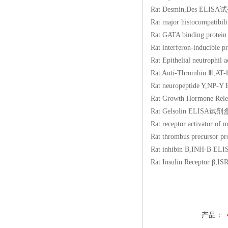
Rat Desmin,Des E
Rat major histocomp
Rat GATA binding p
Rat interferon-indu
Rat Epithelial neutr
Rat Anti-Thrombin
Rat neuropeptide 
Rat Growth Hormone
Rat Gelsolin ELIS
Rat receptor activat
Rat thrombus precu
Rat inhibin B,INH
Rat Insulin Recept
产品：