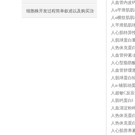
人血管内皮钙粘
人α平滑肌肌动
细胞株开发过程简单叙述以及购买注
人α横纹肌肌动
意事项
人平滑肌肌球蛋
人心肌特异性肌
人肌球蛋白重链
人热休克蛋白2
人血管抑素/血
人心型脂肪酸结
人血管舒缓激肽
人肌球蛋白轻链
人α-辅肌动蛋
人超敏C反应蛋
人肌钙蛋白Ⅰ（
人血清淀粉样蛋
人热休克蛋白6
人热休克蛋白糖
人心肌营养素1