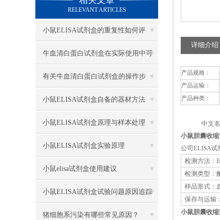
相关文章
RELEVANT ARTICLES
小鼠ELISA试剂盒的重复性如何评
详细介绍
估？
牛血清白蛋白试剂盒在实际使用中可
产品规格：
分为多种类型测定
有关牛血清白蛋白试剂盒的操作步
产品运输：
骤，以下有详细说明
产品种类：
小鼠ELISA试剂盒自备的器材方法
小鼠ELISA试剂盒原理与样本处理
中文名
小鼠胆囊收缩素
小鼠ELISA试剂盒实验原理
公司ELIS
检测方法：E
小鼠elisa试剂盒使用建议
检测类型：
样品形式：血
小鼠ELISA试剂盒试验问题原因追踪
保存与运输：
小鼠胆囊收缩素
猪细胞系污染有哪些常见原因？