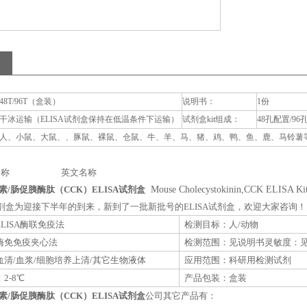
48T/96T（盒装）
说明书：
1份
干冰运输（ELISA试剂盒保持在低温条件下运输）
试剂盒kit组成：
48孔配置/96
人、小鼠、大鼠、、豚鼠、裸鼠、仓鼠、牛、羊、马、猪、鸡、鸭、鱼、鹿、马铃薯等动
称 英文名称
/肠促胰酶肽（CCK）ELISA试剂盒
Mouse Cholecystokinin,CCK ELISA Ki
A试剂盒为迎接下半年的到来，新到了一批新批号的ELISA试剂盒，欢迎大家咨询！
LISA酶联免疫法
检测目标：人/动物
酶免免疫夹心法
检测范围：见说明书灵敏度：
清/血浆/细胞培养上清/其它生物液体
应用范围：科研用检测试剂
2-8℃
产品包装：盒装
/肠促胰酶肽（CCK）ELISA试剂盒
公司其它产品有：