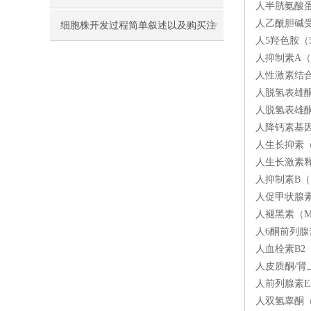
人半胱氨酸蛋白
人乙酰胆碱受体
细胞株开发过程简单叙述以及购买注
人5羟色胺（5
意事项
人抑制素A（I
人性激素结合球
人脱氢表雄酮S
人脱氢表雄酮（
人降钙素基因相
人生长抑素（S
人生长激素释放
人抑制素B（I
人促甲状腺素
人褪黑素（MT
人6酮前列腺素
人血栓素B2（
人皮质酮/肾上
人前列腺素E2
人双氢睾酮（D