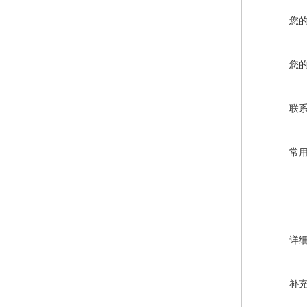
您
您
联
常
详
补