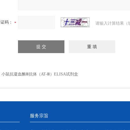
验证码：
请输入计算结果（
：
小鼠抗凝血酶Ⅲ抗体（AT-Ⅲ）ELISA试剂盒
服务宗旨