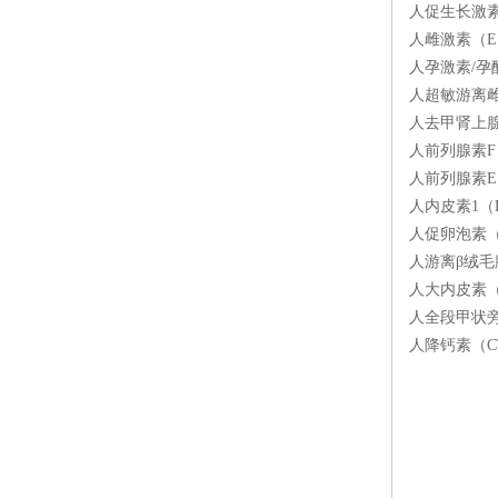
人促生长激素释
人雌激素（E）
人孕激素/孕酮
人超敏游离雌三
人去甲肾上腺素
人前列腺素F（
人前列腺素E1
人内皮素1（E
人促卵泡素（F
人游离β绒毛膜
人大内皮素（B
人全段甲状旁腺
人降钙素（CT