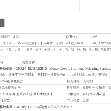
48T/96T（盒装）
说明书：
1份
干冰运输（ELISA试剂盒保持在低温条件下运输）
试剂盒kit组成：
48孔配置/96
人、小鼠、大鼠、、豚鼠、裸鼠、仓鼠、牛、羊、马、猪、鸡、鸭、鱼、鹿、马铃薯等动
称 英文名称
放多肽（GHRP）ELISA试剂盒
Mouse Growth Hormone Releasing Peptid
A试剂盒为迎接下半年的到来，新到了一批新批号的ELISA试剂盒，欢迎大家咨询！
LISA酶联免疫法
检测目标：人/动物
酶免免疫夹心法
检测范围：见说明书灵敏度：
清/血浆/细胞培养上清/其它生物液体
应用范围：科研用检测试剂
2-8℃
产品包装：盒装
放多肽（GHRP）ELISA试剂盒
公司其它产品有：