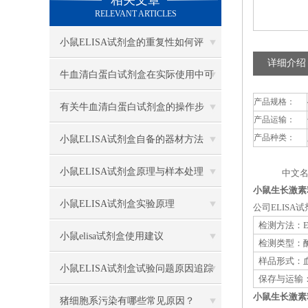
相关文章
RELEVANT ARTICLES
小鼠ELISA试剂盒的重复性如何评
详细介绍
估？
牛血清白蛋白试剂盒在实际使用中可
产品规格：
分为多种类型测定
有关牛血清白蛋白试剂盒的操作步
产品运输：
骤，以下有详细说明
产品种类：
小鼠ELISA试剂盒自备的器材方法
小鼠ELISA试剂盒原理与样本处理
中文名
小鼠生长激素释
小鼠ELISA试剂盒实验原理
公司ELIS
检测方法：E
小鼠elisa试剂盒使用建议
检测类型：
样品形式：血
小鼠ELISA试剂盒试验问题原因追踪
保存与运输：
小鼠生长激素释
猪细胞系污染有哪些常见原因？