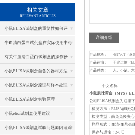
相关文章
RELEVANT ARTICLES
小鼠ELISA试剂盒的重复性如何评
详细介绍
估？
牛血清白蛋白试剂盒在实际使用中可
产品规格：
48T/96T（盒
分为多种类型测定
有关牛血清白蛋白试剂盒的操作步
产品运输：
干冰运输（E
骤，以下有详细说明
产品种类：
人、小鼠、大
小鼠ELISA试剂盒自备的器材方法
小鼠ELISA试剂盒原理与样本处理
中文名称 英
小鼠肌球蛋白（MYS）EL
小鼠ELISA试剂盒实验原理
公司ELISA试剂盒为迎
检测方法：ELISA酶联
小鼠elisa试剂盒使用建议
检测类型：酶免免疫夹心
样品形式：血清/血浆/细
小鼠ELISA试剂盒试验问题原因追踪
保存与运输：2-8℃