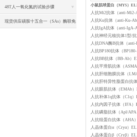
小鼠肌球蛋白（MYS）EL
48T人一氧化氮的试验步骤
人抗Mi2抗体（anti-Mi
人抗Ku抗体（anti-Ku-
现货供应磺胺十五合一（SAs）酶联免
人抗IgA抗体（anti-Ig
疫分析（ELISA） 试剂盒使用说明书
人抗神经元核抗体1型/抗Hu
人抗DNA酶B抗体（anti-
人抗BP180抗体（BP180
人抗BB抗体（BB-Ab）E
人抗平滑肌抗体（ASMA）E
人抗肝细胞膜抗体（LMA）
人抗肝特异性脂蛋白抗体（L
人抗眼肌抗体（EMAb）EL
人抗补体1q抗体（C1q）E
人抗内因子抗体（IFA）EL
人抗磷脂抗体（Apl/APA
人抗组蛋白抗体（AHA）
人晶体蛋白α（Cryα）EL
人晶体蛋白β（Cryβ）EL