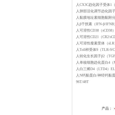
人CX3C趋化因子受体1（C
人肺部活化调节趋化因子（PA
人黏膜地址素细胞黏附分子（
人β干扰素（IFN-β/IFN
人可溶性CD38（sCD38
人可溶性CD21（CR2/sC
人可溶性瘦素受体（sLR）E
人Toll样受体9（TLR-9
人转化生长因子β2（TGFβ
人单核细胞趋化蛋白4（MCP
人白三烯D4（LTD4）EL
人N钙黏蛋白/神经钙黏蛋白（
96T/48T
产品：