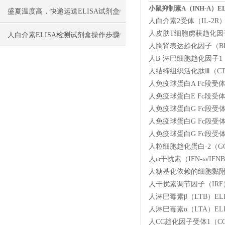
小鼠抑制素A（INH-A）E
盛夏温度高，快递运送ELISA试剂盒
人白介素2受体（IL-2R）
人皮肤T细胞虏获趋化因子（C
要做哪些保温保冷措施防止失效？
人白介素ELISA检测试剂盒​操作步骤
人胸肾表达趋化因子（BRAK
人B-淋巴细胞趋化因子1（BL
人结缔组织活化肽Ⅲ（CTAP
人免疫球蛋白A Fc段受体Ⅰ（
人免疫球蛋白E Fc段受体Ⅱ（
人免疫球蛋白G Fc段受体Ⅲ（
人免疫球蛋白G Fc段受体Ⅱ（
人免疫球蛋白G Fc段受体Ⅰ（
人粒细胞趋化蛋白-2（GCP
人ω干扰素（IFN-ω/IFNB
人糖基化依赖的细胞黏附分子（
人干扰素调节因子（IRF
人淋巴毒素β（LTB）ELI
人淋巴毒素α（LTA）ELI
人CC趋化因子受体1（CCR