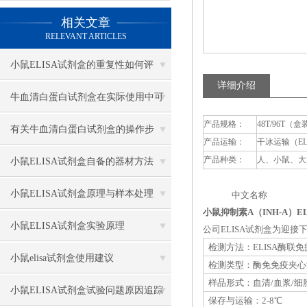
相关文章
RELEVANT ARTICLES
小鼠ELISA试剂盒的重复性如何评
详细介绍
估？
牛血清白蛋白试剂盒在实际使用中可
产品规格：
48T/96T（盒
分为多种类型测定
有关牛血清白蛋白试剂盒的操作步
产品运输：
干冰运输（E
骤，以下有详细说明
产品种类：
人、小鼠、大
小鼠ELISA试剂盒自备的器材方法
小鼠ELISA试剂盒原理与样本处理
中文名称 英
小鼠抑制素A（INH-A）E
小鼠ELISA试剂盒实验原理
公司ELISA试剂盒为迎
检测方法：ELISA酶联
小鼠elisa试剂盒使用建议
检测类型：酶免免疫夹心
样品形式：血清/血浆/细
小鼠ELISA试剂盒试验问题原因追踪
保存与运输：2-8℃